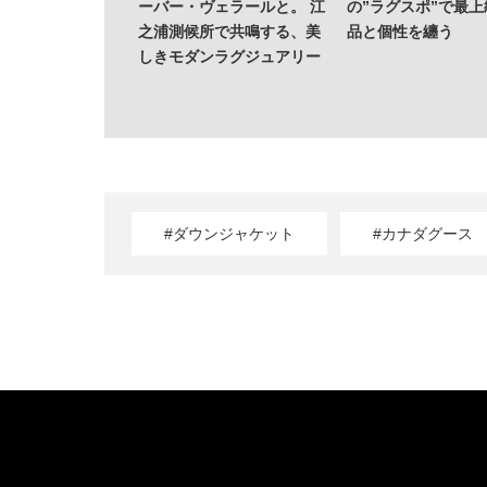
質だ。レバレジー
ーバー・ヴェラールと。 江
の”ラグスポ”で最
する、次世代ファ
之浦測候所で共鳴する、美
品と個性を纏う
貌
しきモダンラグジュアリー
#ダウンジャケット
#カナダグース