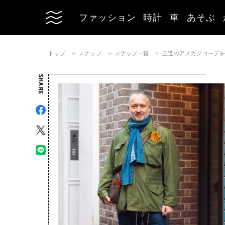
ファッション
時計
車
あそぶ
トップ
スナップ
スナップ一覧
王道のアメカジコーデ
SHARE