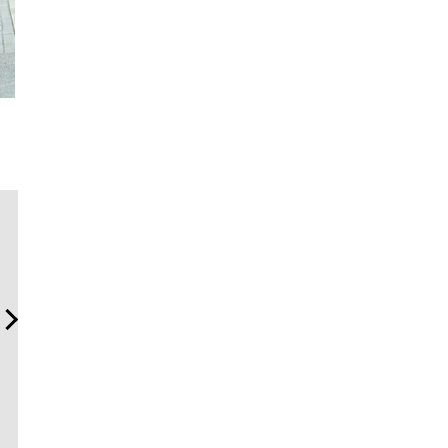
“スワロフスキー クリエイテ
「コンディション」が成果
内製化こ