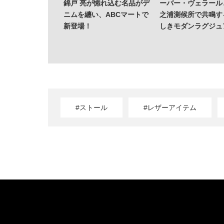
錦戸 亮が惚れ込む名品がデ
ーバー・ヴェラール
ニムを纏い、ABCマートで
之浦測候所で共鳴す
新登場！
しきモダンラグジュ
#ストール
#レザーアイテム