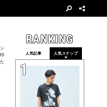
RANKING
ィン
人気記事
人気スナップ
印
た