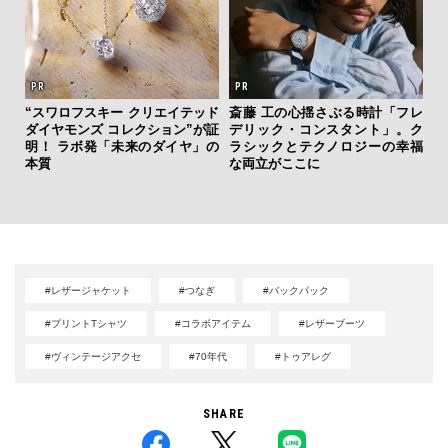
ひと涼
“スワロフスキー クリエイテッド
斎藤 工の心揺さぶる時計「フレ
虜に
ダイヤモンズ コレクション”が証
デリック・コンスタント」。ク
サン
のレ
明！ ラボ発「未来のダイヤ」の
ラシックとテクノロジーの幸福
と
本質
な両立がここに
も
4名
#レザージャケット
#つなぎ
#バックパック
#プリントTシャツ
#コラボアイテム
#レザーブーツ
#ヴィンテージアクセ
#70年代
#トゥアレグ
SHARE