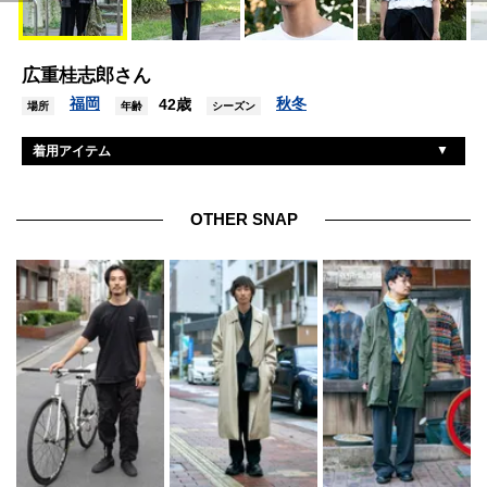
広重桂志郎さん
福岡
秋冬
42歳
場所
年齢
シーズン
着用アイテム
バーバリー
ジャケット
古着
Tシャツ、パンツ
OTHER SNAP
コモリ
ジャンプスーツ
フィグベル
シューズ
バディオプティカル
眼鏡
マルニ×ポーター
バッグ
古着
ブレスレット