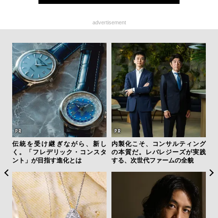
advertisement
ァン
伝統を受け継ぎながら、新し
内製化こそ、コンサルティング
「
で”時
く。「フレデリック・コンスタ
の本質だ。レバレジーズが実践
右す
ント」が目指す進化とは
する、次世代ファームの全貌
究成
y P