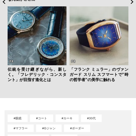
ひと涼
伝統を受け継ぎながら、新し
「フランク ミュラー」のヴァン
革
虜に
く。「フレデリック・コンスタ
ガード スリム スフマートで”時
スが
のレ
ント」が目指す進化とは
の哲学者”の美学に触れる
CO
#眼鏡
#コート
#カーキ
#30代
#マフラー
#Gジャン
#ボーダー