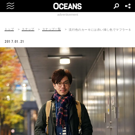
advertisement
トップ
スナップ
スナップ一覧
流行色のカーキには赤い挿し色でマフラーを
2017.01.21