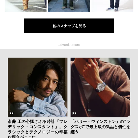
他のスナップを見る
advertisement
テッド
斎藤 工の心揺さぶる時計「フレ
「ハリー・ウィンストン」の”ラ
内
”が証
デリック・コンスタント」。ク
グスポ”で最上級の気品と個性を
の
」の
ラシックとテクノロジーの幸福
纏う
す
な両立がここに