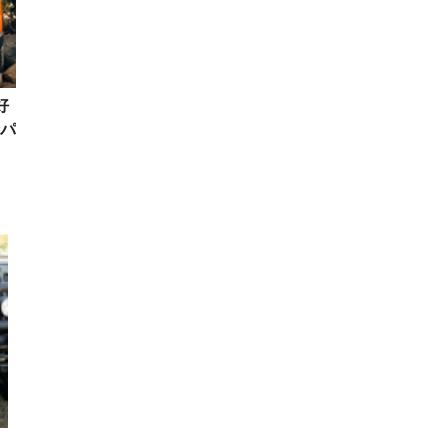
好
パ
ス
し
し