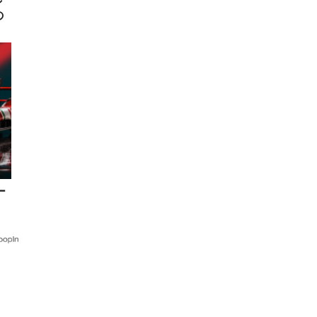
の
ー
。
ス
」