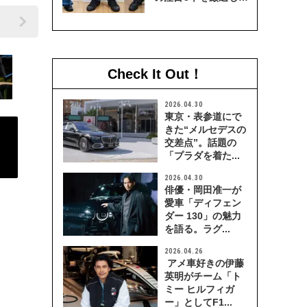
穿き比べてみた
Check It Out！
2026.04.30
東京・表参道にで
きた“メルセデスの
交差点”。話題の
「プラダを着た...
2026.04.30
俳優・岡田准一が
愛車「ディフェン
ダー 130」の魅力
を語る。ラグ...
2026.04.26
アメ車好きの伊藤
英明がチーム「ト
ミー ヒルフィガ
ー」としてF1...