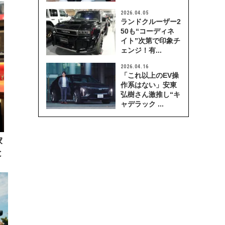
2026.04.05
ランドクルーザー2
50も“コーディネ
イト”次第で印象チ
ェンジ！有...
2026.04.16
「これ以上のEV操
作系はない」安東
弘樹さん激推し“キ
ャデラック ...
家
と