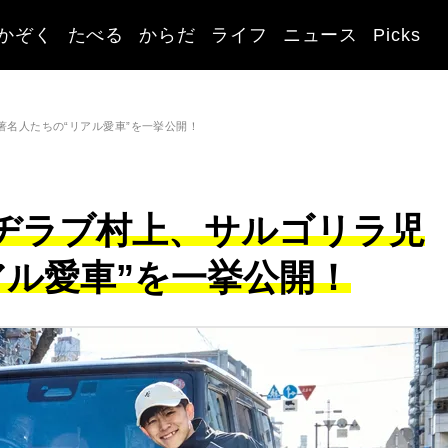
かぞく
たべる
からだ
ライフ
ニュース
Picks
著名人たちの“リアル愛車”を一挙公開！
マヂラブ村上、サルゴリラ児
アル愛車”を一挙公開！