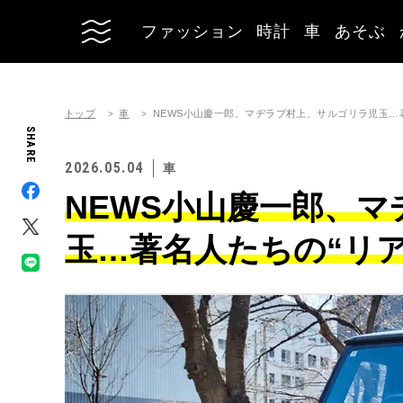
ファッション
時計
車
あそぶ
トップ
車
NEWS小山慶一郎、マヂラブ村上、サルゴリラ児玉…
SHARE
2026.05.04
車
NEWS小山慶一郎、
玉…著名人たちの“リ