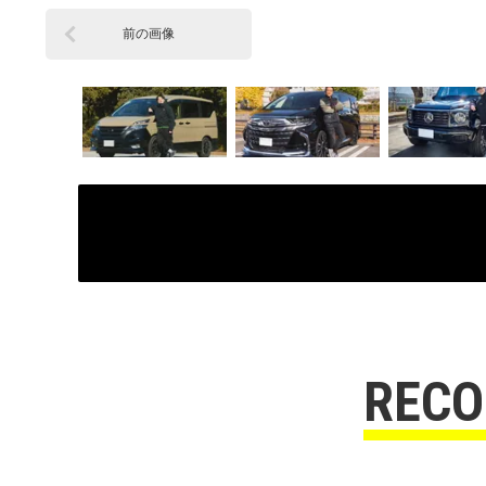
前の画像
REC