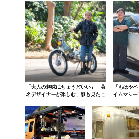
「大人の趣味にちょうどいい」。著
「もはやペ
名デザイナーが楽しむ、誰も見たこ
イムマシー
とないスーパーカブ
産 キ