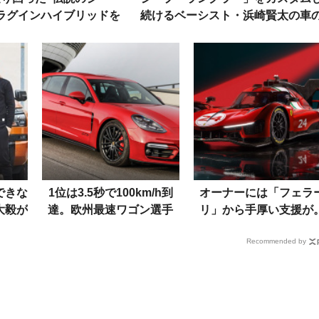
ラグインハイブリッドを
続けるベーシスト・浜崎賢太の車
21世紀にリボーン！
ノり方
できな
1位は3.5秒で100km/h到
オーナーには「フェラ
大毅が
達。欧州最速ワゴン選手
リ」から手厚い支援が
ン」と
権、もはやスーパーカーな
ル・マン優勝車両がベー
Recommended by
TOP5
の「499P Modificata