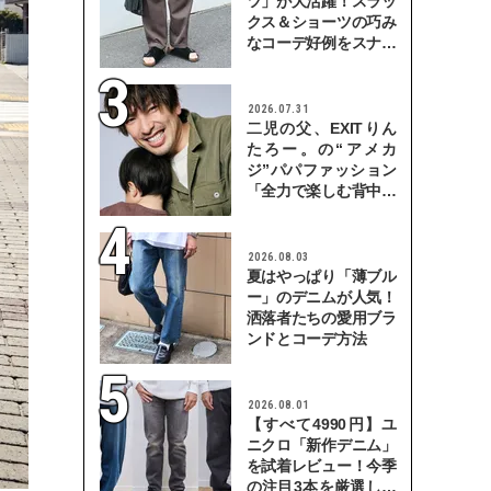
ツ」が大活躍！スラッ
クス＆ショーツの巧み
なコーデ好例をスナッ
プで
2026.07.31
二児の父、EXITりん
たろー。の“アメカ
ジ”パパファッション
「全力で楽しむ背中を
見せていきたい」
2026.08.03
夏はやっぱり「薄ブル
ー」のデニムが人気！
洒落者たちの愛用ブラ
ンドとコーデ方法
2026.08.01
【すべて4990円】ユ
ニクロ「新作デニム」
を試着レビュー！今季
の注目3本を厳選して