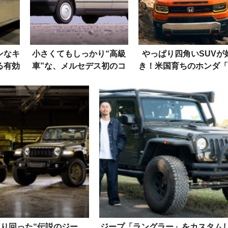
ンなキ
小さくてもしっかり“高級
やっぱり四角いSUVが
る有効
車”な、メルセデス初のコ
き！米国育ちのホンダ「
ンパクトセダン「190」
スポート」＆復活した「
カウト」に見る復興の兆
り回った“伝説のジー
ジープ「ラングラー」をカスタム