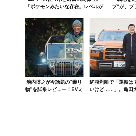
「ポケモンみたいな存在。レベルが
プ”が、プ
上がると言うこと聞かない」
備えて
池内博之が今話題の“乗り
網膜剥離で「運転は
物”を試乗レビュー！EVミ
いけど……」。亀田
ニジープ、ワンボード、e-
愛車「三菱トライト
バイクetc.
追う“夢”