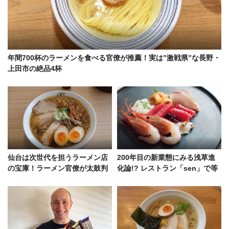
年間700杯のラーメンを食べる官僚が推薦！実は”激戦県”な長野・
上田市の絶品4杯
仙台は次世代を担うラーメン店
200年目の新業態にみる浅草進
の宝庫！ラーメン官僚が太鼓判
化論!? レストラン「sen」で等
を押す、新進気鋭の4軒
身大の粋を