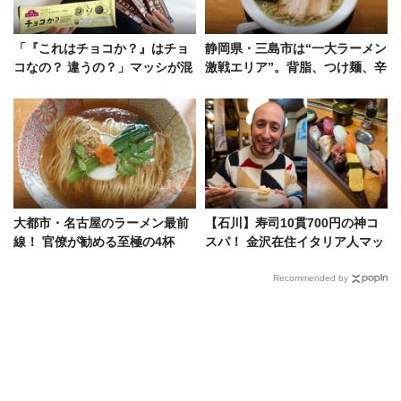
「『これはチョコか？』はチョ
静岡県・三島市は“一大ラーメン
コなの？ 違うの？」マッシが混
激戦エリア”。背脂、つけ麺、辛
乱した画期的お菓子の正体をレ
口みそetc.官僚が唸った至極の5
ポ
杯
大都市・名古屋のラーメン最前
【石川】寿司10貫700円の神コ
線！ 官僚が勧める至極の4杯
スパ！ 金沢在住イタリア人マッ
は、絶品の鴨、完飲必至の味
シ推薦、絶対行くべき絶品海鮮3
噌、濃厚えびetc.
店
Recommended by