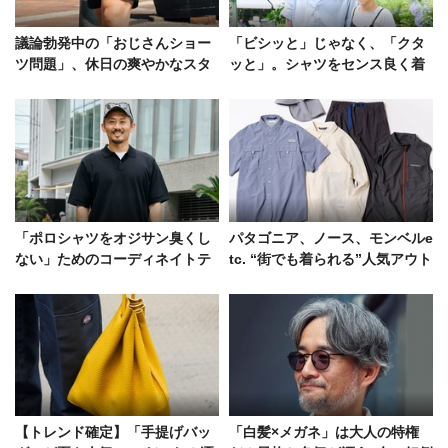
議論勃発中の「おじさんショー
「ビシッと」じゃなく、「クタ
ツ問題」、休日の爽やかなスタ
ッと」。シャツをセンス良く着
イルサンプル5選
るためのヒントをスナップで！
「ポロシャツをオジサン臭くし
パタゴニア、ノース、モンベルe
ない」ためのコーディネイトテ
tc. “街でも着られる”人気アウト
クニック集をスナップで
ドアブランドの機能ウェア9選！
【トレンド確定】「手提げバッ
「白髪×メガネ」は大人の特権