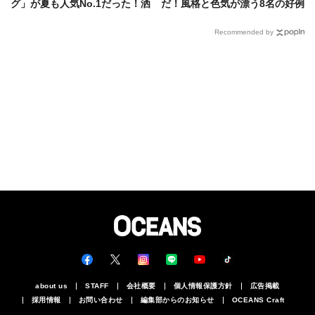
グ」が夏も人気No.1だった！洒
だ！風格と色気が漂う8名の好例
落者たちの愛用品は……
Recommended by
about us
STAFF
会社概要
個人情報保護方針
広告掲載
採用情報
お問い合わせ
編集部からのお知らせ
OCEANS Craft