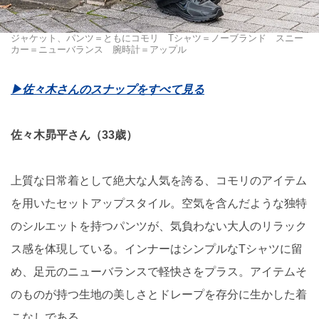
ジャケット、パンツ＝ともにコモリ Tシャツ＝ノーブランド スニー
カー＝ニューバランス 腕時計＝アップル
▶佐々木さんのスナップをすべて見る
佐々木昴平さん（33歳）
上質な日常着として絶大な人気を誇る、コモリのアイテム
を用いたセットアップスタイル。空気を含んだような独特
のシルエットを持つパンツが、気負わない大人のリラック
ス感を体現している。インナーはシンプルなTシャツに留
め、足元のニューバランスで軽快さをプラス。アイテムそ
のものが持つ生地の美しさとドレープを存分に生かした着
こなしである。