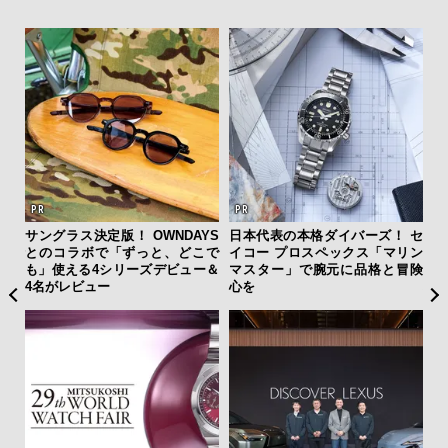
ァン
サングラス決定版！ OWNDAYS
日本代表の本格ダイバーズ！ セ
“ス
で”時
とのコラボで「ずっと、どこで
イコー プロスペックス「マリン
ダイ
も」使える4シリーズデビュー＆
マスター」で腕元に品格と冒険
明
4名がレビュー
心を
本