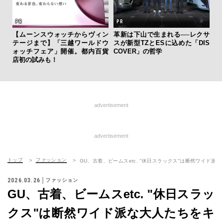
【ムーンスウォッチからヴィン
革新は下山で生まれる──レクサ
伝
テージまで】「三越ワールドウ
スが新型TZとESに込めた「DIS
く
ォッチフェア」開催。都内百貨
COVER」の哲学
ン
店初の試みも！
advertisement
advertisement
トップ
ファッション
GU、古着、ビームスetc. "休日スラックス"は断然ワイド
2026.03.26
ファッション
GU、古着、ビームスetc. "休日スラッ
クス"は断然ワイド派な大人たちをキ