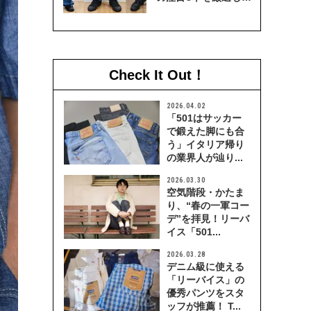
穿き比べてみた
Check It Out！
2026.04.02
「501はサッカー
で鍛えた脚にも合
う」イタリア帰り
の業界人が辿り...
2026.03.30
空気階段・かたま
り、“春の一軍コー
デ”を拝見！リーバ
イス「501...
2026.03.28
デニム級に使える
「リーバイス」の
優秀パンツをスタ
ッフが推薦！ T...