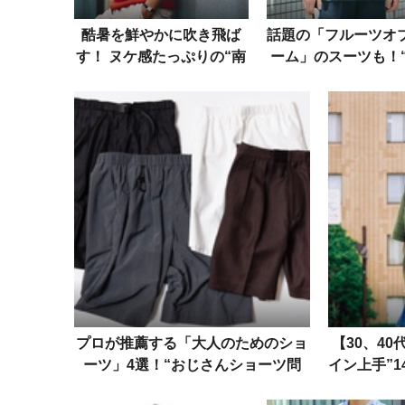
酷暑を鮮やかに吹き飛ば
話題の「フルーツオ
す！ ヌケ感たっぷりの“南
ーム」のスーツも！
仏オマージュ”
ケパンスタイル”の
好例
プロが推薦する「大人のためのショ
【30、4
ーツ」4選！“おじさんショーツ問
イン上手”
題”解消の最適解