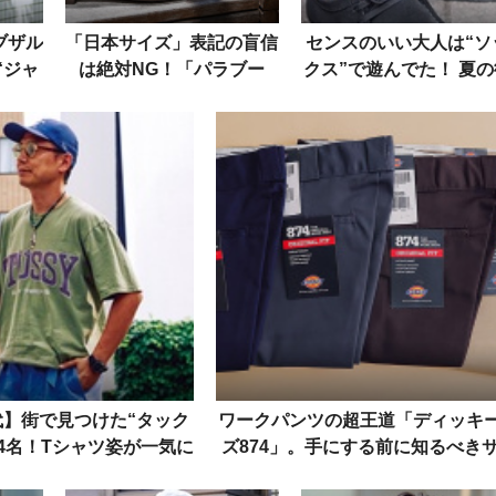
ブザル
「日本サイズ」表記の盲信
センスのいい大人は“ソ
“ジャ
は絶対NG！「パラブー
クス”で遊んでた！ 夏の
コーデ
ツ」のサイズ感をスニーカ
角で見つけた5つの実例
ーと徹底比較
0代】街で見つけた“タック
ワークパンツの超王道「ディッキ
14名！Tシャツ姿が一気に
ズ874」。手にする前に知るべき
サマになるテク
イズの選び方＆オススメカラー