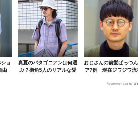
×ショ
真夏のパタゴニアンは何選
おじさんの前髪ぱっつん
自由
ぶ？街角5人のリアルな愛
ア7例 現在ジワジワ流
が今夏
用ギアと着こなし術
中
Recommended by