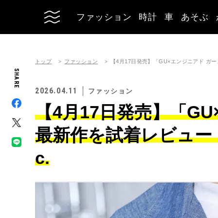
ファッション
時計
車
あそぶ
トップ
ファッション
【4月17日発売】「GU×エンジニアド ガ
SHARE
2026.04.11
ファッション
【4月17日発売】「G
最新作を試着レビュー
c.