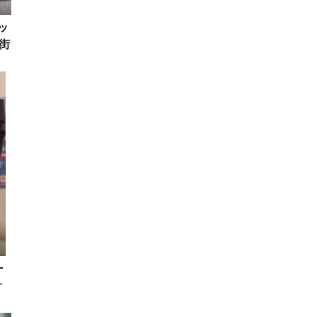
ッ
街
集
ー
サ