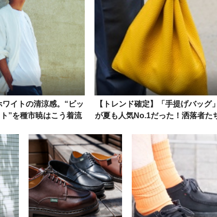
ホワイトの清涼感。“ビッ
【トレンド確定】「手提げバッグ
ト”を種市暁はこう着流
が夏も人気No.1だった！洒落者た
した
の愛用品は……