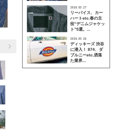
2026.03.27
リーバイス、カー
ハートetc.春の主
役“デニムジャケッ
ト”5選。...
。
2026.03.26
ディッキーズ 渋谷
に潜入！ 874、ダ
ブルニーetc.洒落
た業界...