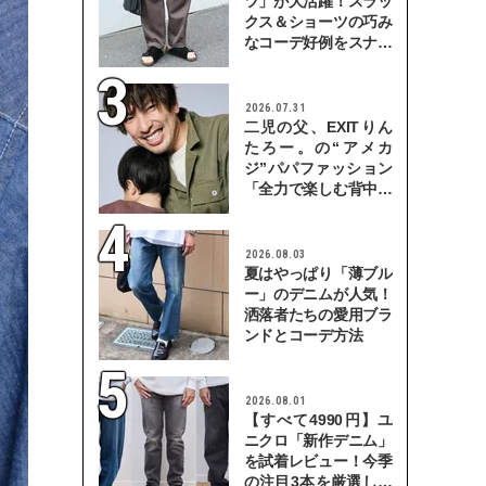
ツ」が大活躍！スラッ
クス＆ショーツの巧み
なコーデ好例をスナッ
プで
2026.07.31
二児の父、EXITりん
たろー。の“アメカ
ジ”パパファッション
「全力で楽しむ背中を
見せていきたい」
2026.08.03
夏はやっぱり「薄ブル
ー」のデニムが人気！
洒落者たちの愛用ブラ
ンドとコーデ方法
2026.08.01
【すべて4990円】ユ
ニクロ「新作デニム」
を試着レビュー！今季
の注目3本を厳選して