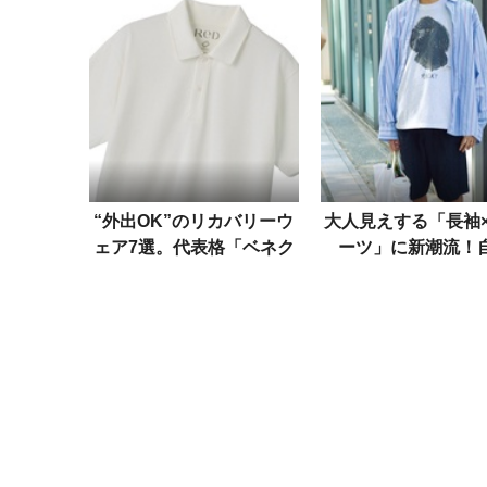
“外出OK”のリカバリーウ
大人見えする「長袖
ェア7選。代表格「ベネク
ーツ」に新潮流！
ス」に、スポカジの筆頭
な“ソックス合わせ”
「チャンピオン」も！
の気分