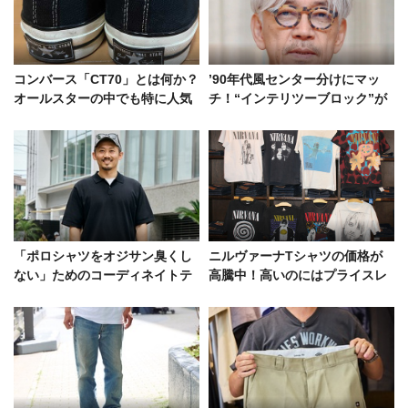
コンバース「CT70」とは何か？
’90年代風センター分けにマッ
オールスターの中でも特に人気
チ！“インテリツーブロック”が
の理由と違いを徹底解説
織りなす知的な色気
「ポロシャツをオジサン臭くし
ニルヴァーナTシャツの価格が
ない」ためのコーディネイトテ
高騰中！高いのにはプライスレ
クニック集をスナップで
スなワケがある