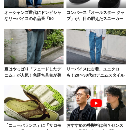
オーシャンズ世代にドンピシャ
コンバース「オールスター クッ
なリーバイスの名品番「50
プ」が、目の肥えたスニーカー
5」。街行く大人はどう着こな
好きをざわつかせるワケ
す？
夏はやっぱり「フェードしたデ
リーバイスに古着、ユニクロ
ニム」が人気！色落ち具合が美
も！20〜30代のデニムスタイル
しいデニムラバーたちの愛用品
を徹底解明
を拝見
「ニューバランス」に「サロモ
おすすめの整髪料は何？センス