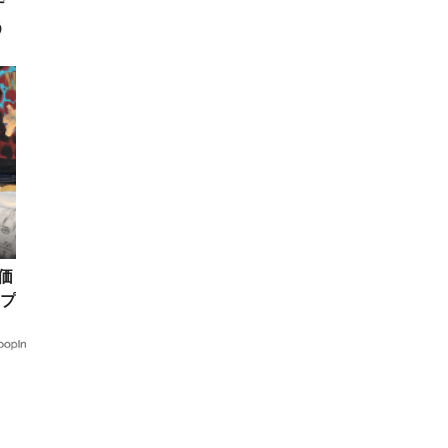
デ
う
価
プ
る