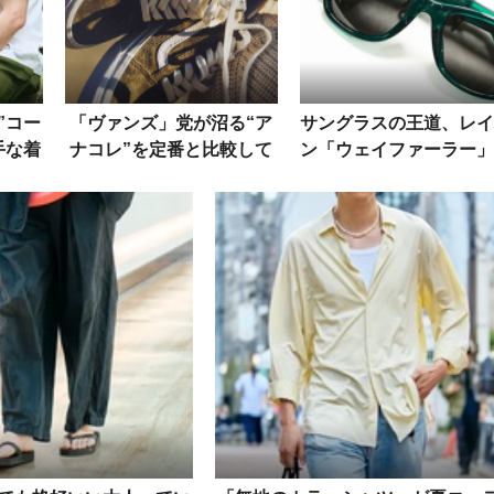
”コー
「ヴァンズ」党が沼る“ア
サングラスの王道、レイ
手な着
ナコレ”を定番と比較して
ン「ウェイファーラー」
たちか
解説。わずかなディテール
知っておくべき特徴と、
の違いにゾッコン！
本人にも似合うワケ