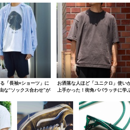
る「長袖×ショーツ」に
お洒落な人ほど「ユニクロ」使い
由な“ソックス合わせ”が
上手かった！街角パパラッチに学
今夏の気分
着こなしテク5選