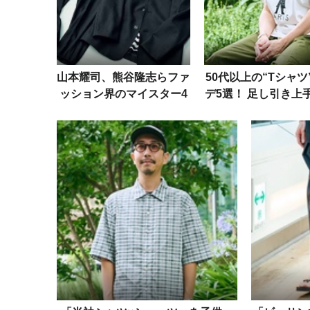
山本耀司、熊谷隆志らファ
50代以上の“Tシャツ
ッション界のマイスター4
デ5選！ 足し引き上
名が作る「自分が着たい
こなしテクを洒落者
服」とは？
ら学ぶ