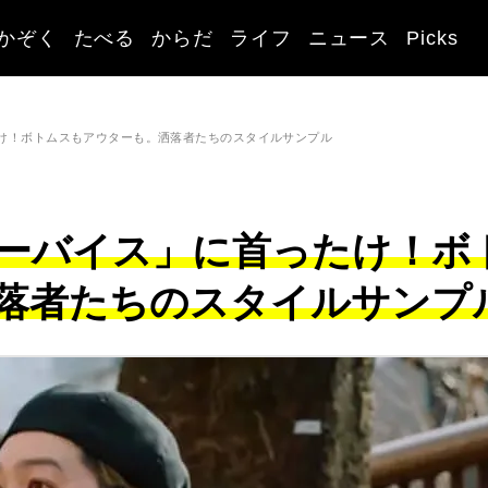
かぞく
たべる
からだ
ライフ
ニュース
Picks
け！ボトムスもアウターも。洒落者たちのスタイルサンプル
ーバイス」に首ったけ！ボ
落者たちのスタイルサンプ