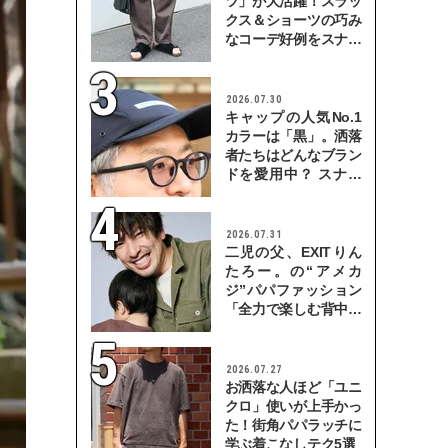
ツ」が大活躍！スラッ
クス＆ショーツの巧み
なコーデ好例をスナッ
プで
2026.07.30
キャップの人気No.1
カラーは「黒」。洒落
者たちはどんなブラン
ドを愛用中？ スナッ
プで検証！
2026.07.31
二児の父、EXITりん
たろー。の“アメカ
ジ”パパファッション
「全力で楽しむ背中を
見せていきたい」
2026.07.27
お洒落な人ほど「ユニ
クロ」使いが上手かっ
た！街角パパラッチに
学ぶ着こなしテク5選