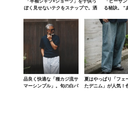
「半袖シャツ×ショーツ」を子供っ
「ビーサン
ぽく見せないテクをスナップで。洒
る秘訣。 
落た5人から導く成功例
作っ
品良く快適な「種カジ流サ
夏はやっぱり「フェ
マーシンプル」。旬の白パ
たデニム」が人気！
ンツをさらっと、シンプル
具合が美しいデニム
に！
たちの愛用品を拝