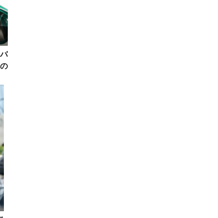
バ
の
日