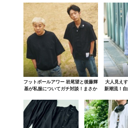
フットボールアワー 岩尾望と後藤輝
大人見えす
基が私服についてガチ対談！まさか
新潮流！自
の「黒×デニム」被りで登場