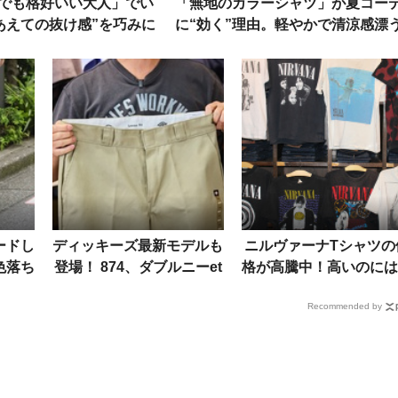
でも格好いい大人」でい
「無地のカラーシャツ」が夏コー
“あえての抜け感”を巧みに
に“効く”理由。軽やかで清涼感漂
た街の洒落者たち
スタイル好例
ードし
ディッキーズ最新モデルも
ニルヴァーナTシャツの
色落ち
登場！ 874、ダブルニーet
格が高騰中！高いのには
ラバー
c.プロが信頼を寄せる人気
ライスレスなワケがあ
Recommended by
見
BEST3