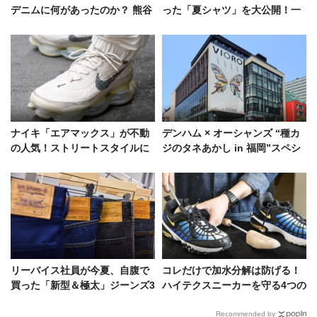
デニムに何があったのか？ 熊谷
った「夏シャツ」を大公開！一
隆志、辻田幹晴が手を取るまで
枚でキマるヘビロテ必至の逸品
たち
ナイキ「エアマックス」が不動
デンハム × オーシャンズ “種カ
の人気！ストリートスタイルに
ジのタネあかし in 福岡”スペシ
フィットする実例スナップ5選
ャルトークショーを開催！
リーバイス社員が今夏、自腹で
コレだけで加水分解は防げる！
買った「新型＆極太」ジーンズ3
ハイテクスニーカーを守る4つの
選！ポイントは“脱・定番ストレ
マストアイテム
ート”
Recommended by