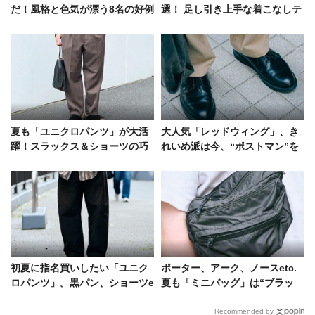
だ！風格と色気が漂う8名の好例
選！ 足し引き上手な着こなしテ
クを洒落者たちから学ぶ
夏も「ユニクロパンツ」が大活
大人気「レッドウィング」、き
躍！スラックス＆ショーツの巧
れいめ派は今、“ポストマン”を
みなコーデ好例をスナップで
選ぶ！3名のコーデをスナップで
初夏に指名買いしたい「ユニク
ポーター、アーク、ノースetc.
ロパンツ」。黒パン、ショーツe
夏も「ミニバッグ」は“ブラッ
tc.大人の選択とコーデ術
ク”が高支持！愛用ブランドを街
で調査
Recommended by