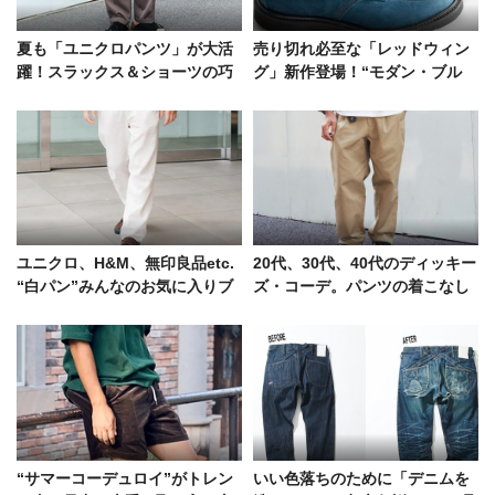
夏も「ユニクロパンツ」が大活
売り切れ必至な「レッドウィン
躍！スラックス＆ショーツの巧
グ」新作登場！“モダン・ブル
みなコーデ好例をスナップで
ー”に染まったクラシックモック
を見逃すな
ユニクロ、H&M、無印良品etc.
20代、30代、40代のディッキー
“白パン”みんなのお気に入りブ
ズ・コーデ。パンツの着こなし
ランドを街頭調査
術を8名のスナップで
“サマーコーデュロイ”がトレン
いい色落ちのために「デニムを