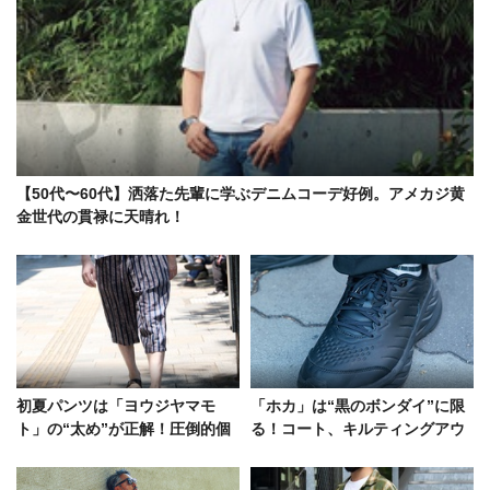
【50代〜60代】洒落た先輩に学ぶデニムコーデ好例。アメカジ黄
金世代の貫禄に天晴れ！
初夏パンツは「ヨウジヤマモ
「ホカ」は“黒のボンダイ”に限
ト」の“太め”が正解！圧倒的個
る！コート、キルティングアウ
性を付与したスタイルサンプル
ター、冬コーデとの合わせ方3例