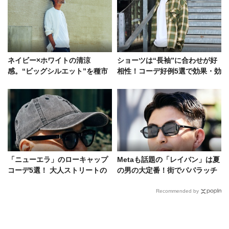
ネイビー×ホワイトの清涼
ショーツは“長袖”に合わせが好
感。“ビッグシルエット”を種市
相性！コーデ好例5選で効果・効
暁はこう着流した
能を検証
「ニューエラ」のローキャップ
Metaも話題の「レイバン」は夏
コーデ5選！ 大人ストリートの
の男の大定番！街でパパラッチ
正解は“浅め”にあり
したコーデ好例
Recommended by