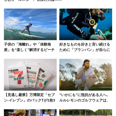
子供の「海離れ」や「体験格
好きなものを好きと言い続ける
差」を“楽しく”解消するビーチ
ために「ブランパン」が自らに
イベント開催！海好きが共感す
課した使命
るその中身
【見逃し厳禁】万博限定「セブ
“いかにも”に抵抗がある人へ。
ン-イレブン」のパックTが1枚3
ルルレモンのゴルフウェアは、
300円！環境にも優しい全3型が
シンプルを追求した万能作
登場