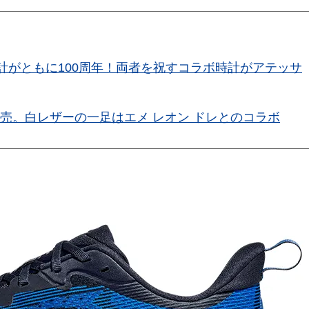
時計がともに100周年！両者を祝すコラボ時計がアテッサ
販売。白レザーの一足はエメ レオン ドレとのコラボ