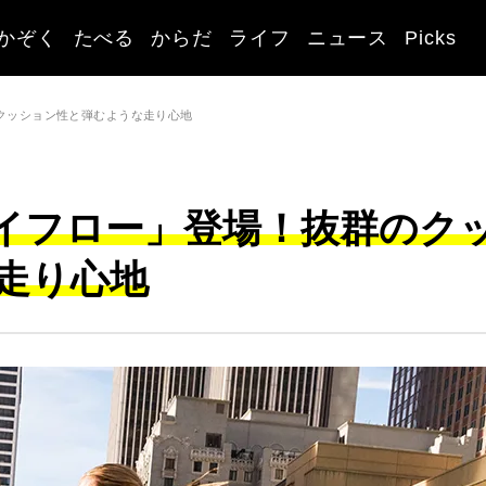
かぞく
たべる
からだ
ライフ
ニュース
Picks
のクッション性と弾むような走り心地
カイフロー」登場！抜群のク
走り心地