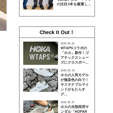
の注目3本を厳選して
穿き比べてみた
Check It Out！
2024.05.23
WTAPSコラボの
「ホカ」新作！ゴ
アテックスシュー
ズにクロスボー...
2024.05.10
ホカの人気モデル
が無染色の白で！
サステナブルマイ
ンドがもたらす
グ...
2024.03.27
ホカの水陸両用サ
ンダル「HOPAR