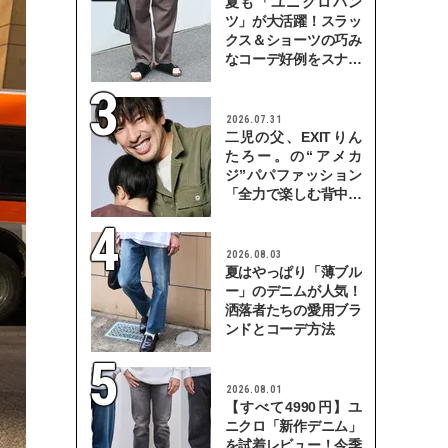
夏も「ユニクロパン
ツ」が大活躍！スラッ
クス＆ショーツの巧み
なコーデ好例をスナッ
プで
2026.07.31
二児の父、EXITりん
たろー。の“アメカ
ジ”パパファッション
「全力で楽しむ背中を
見せていきたい」
2026.08.03
夏はやっぱり「薄ブル
ー」のデニムが人気！
洒落者たちの愛用ブラ
ンドとコーデ方法
2026.08.01
【すべて4990円】ユ
ニクロ「新作デニム」
を試着レビュー！今季