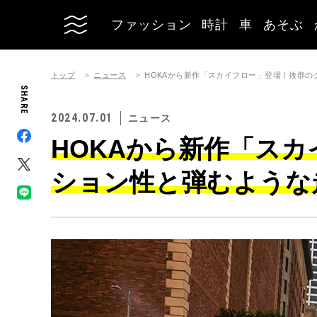
ファッション
時計
車
あそぶ
トップ
ニュース
HOKAから新作「スカイフロー」登場！抜群
SHARE
2024.07.01
ニュース
HOKAから新作「ス
ション性と弾むような