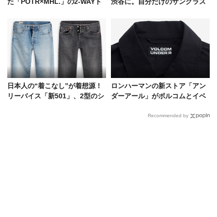
た「POTR×MHL.」の2-WAYト
渋谷に。自分だけのサングラス
ートが発売！
が作れるラボも併設！
日本人の“着こなし”が着想源！
ロンハーマンの新ストア「アン
リーバイス「新501」、2型のシ
ダーアール」がボルコムとイベ
ルエットを徹底解説
ントを開催！ スペシャルなアイ
テムも多数登場
Recommended by