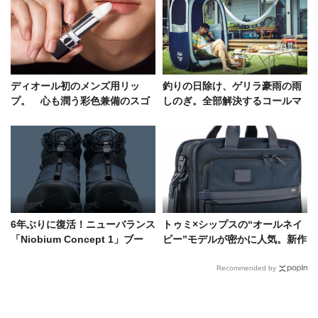
ディオール初のメンズ用リッ
釣りの日除け、ゲリラ豪雨の雨
プ。 心も潤う彩色兼備のスゴ
しのぎ。全部解決するコールマ
いヤツ
ンのシェルターをどうぞ！
6年ぶりに復活！ニューバランス
トゥミ×シップスの“オールネイ
「Niobium Concept 1」ブー
ビー”モデルが密かに人気。新作
ツ、ミュール、スリッパ…1足3
も増えてます！
役の異色作
Recommended by