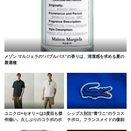
メゾン マルジェラの“バブルバス”の香りは、清潔感を求める夏の
最適種
ユニクロ×セオリーは3度目も傑
シップス別注“青ワニ”のラコス
作揃い。久しぶりのコラボのポ
テポロ。フランスメイドの復刻
イント検証
モデルがベースの特別仕様