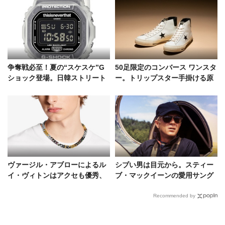
争奪戦必至！夏の“スケスケ”G
50足限定のコンバース ワンスタ
ショック登場。日韓ストリート
ー。トリップスター手掛ける原
カルチャーが共鳴したスペシャ
宿新店で抽選発売！
ルモデル
ヴァージル・アブローによるル
シブい男は目元から。スティー
イ・ヴィトンはアクセも優秀、
ブ・マックイーンの愛用サング
一部を紹介！
ラスが復刻
Recommended by