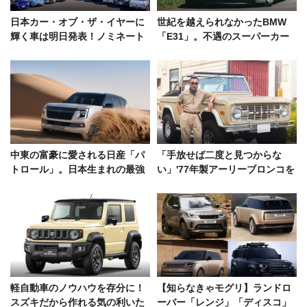
日本カー・オブ・ザ・イヤーに
世紀を越えられなかったBMW
輝く車は明日発表！ノミネート
「E31」。不遇のスーパーカー
された“10ベスト”を簡単におさ
の正体
らい
中東の富豪に愛される日産「パ
「手放せば二度と見つからな
トロール」。日本生まれの最強
い」'77年製アーリーブロンコを
SUVはアブダビで進化を続けて
世界的ヘアスタイリストが披露
いた
軽自動車のノウハウを存分に！
【知らなきゃモグリ】ランドロ
スズキだから作れる気の利いた
ーバー「レンジ」「ディスコ」