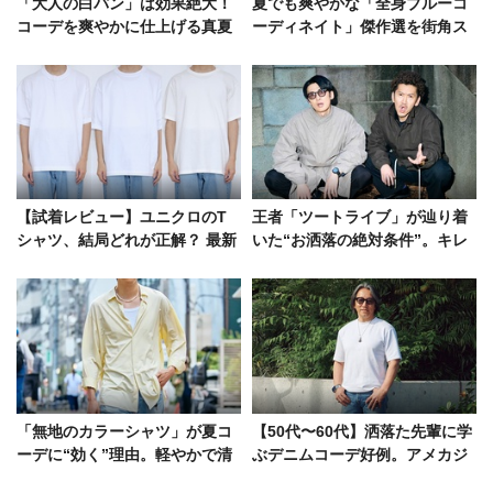
「大人の白パン」は効果絶大！
夏でも爽やかな「全身ブルーコ
コーデを爽やかに仕上げる真夏
ーディネイト」傑作選を街角ス
のバタフライエフェクト
ナップで！
【試着レビュー】ユニクロのT
王者「ツートライブ」が辿り着
シャツ、結局どれが正解？ 最新
いた“お洒落の絶対条件”。キレ
の“短丈”、爆売れの定番…5アイ
イめ派＆武骨派の名コンビ！
テムを着てみた
「無地のカラーシャツ」が夏コ
【50代〜60代】洒落た先輩に学
ーデに“効く”理由。軽やかで清
ぶデニムコーデ好例。アメカジ
涼感漂うスタイル好例
黄金世代の貫禄に天晴れ！