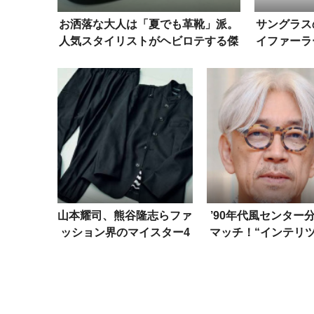
お洒落な大人は「夏でも革靴」派。
サングラス
人気スタイリストがヘビロテする傑
イファーラ
作4足
徴と、
山本耀司、熊谷隆志らファ
’90年代風センター
ッション界のマイスター4
マッチ！“インテリ
名が作る「自分が着たい
ロック”が織りなす
服」とは？
色気