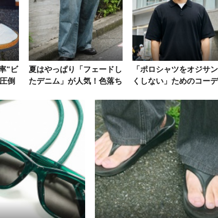
率“ビ
夏はやっぱり「フェードし
「ポロシャツをオジサン
！圧倒
たデニム」が人気！色落ち
くしない」ためのコーデ
ームラ
具合が美しいデニムラバー
ネイトテクニック集をス
たちの愛用品を拝見
ップで