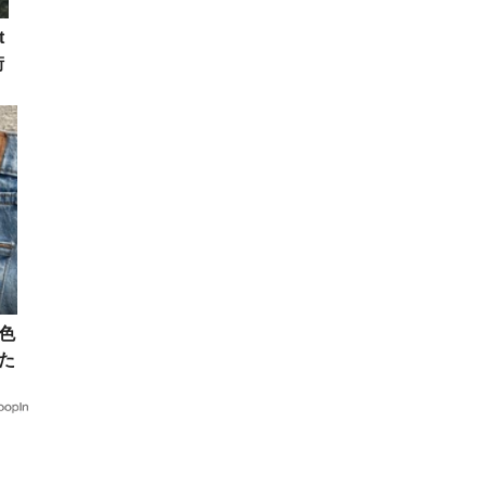
t
街
“色
た
ア