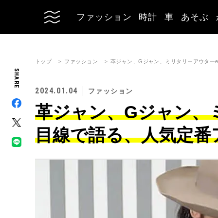
ファッション
時計
車
あそぶ
トップ
ファッション
革ジャン、Gジャン、ミリタリーアウターe
SHARE
2024.01.04
ファッション
革ジャン、Gジャン、ミ
目線で語る、人気定番