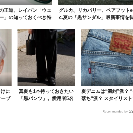
の王道、レイバン「ウェ
グルカ、リカバリー、ベアフットe
ー」の知っておくべき特
c.夏の「黒サンダル」最新事情を
日本人にも似合うワケ
角スナップで！
分けに
真夏も1本持っておきたい
夏デニムは“濃紺”派？ 
ツーブ
「黒パンツ」。愛用者5名
落ち”派？ スタイリスト
知的な
の選抜ブランド&着こなし
ちの「ヘビロテ私物」5
Recommended by
は？
イテムを大公開！