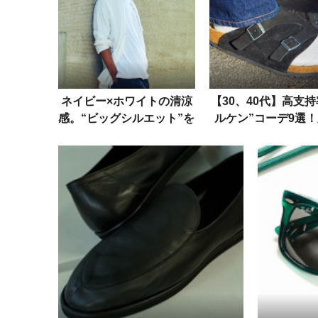
ネイビー×ホワイトの清涼
【30、40代】高支持
感。“ビッグシルエット”を
ルケン”コーデ9選
種市暁はこう着流した
的パワー、大谷のホ
ン級の男たち