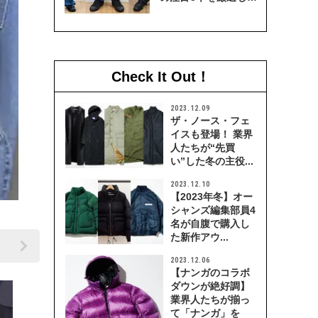
穿き比べてみた
Check It Out！
2023.12.09
ザ・ノース・フェ
イスも登場！ 業界
人たちが“先買
い”した冬の主役...
2023.12.10
【2023年冬】オー
シャンズ編集部員4
名が自腹で購入し
た新作アウ...
2023.12.06
【ナンガのコラボ
ダウンが絶好調】
業界人たちが揃っ
て「ナンガ」を