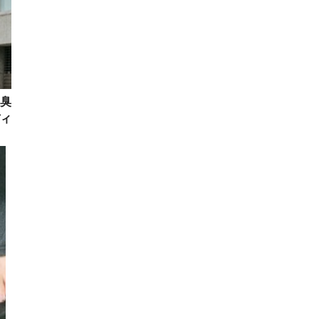
臭
ィ
ナ