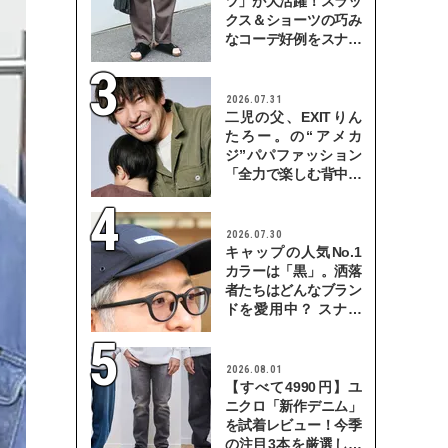
ツ」が大活躍！スラッ
クス＆ショーツの巧み
なコーデ好例をスナッ
プで
2026.07.31
二児の父、EXITりん
たろー。の“アメカ
ジ”パパファッション
「全力で楽しむ背中を
見せていきたい」
2026.07.30
キャップの人気No.1
カラーは「黒」。洒落
者たちはどんなブラン
ドを愛用中？ スナッ
プで検証！
2026.08.01
【すべて4990円】ユ
ニクロ「新作デニム」
を試着レビュー！今季
の注目3本を厳選して