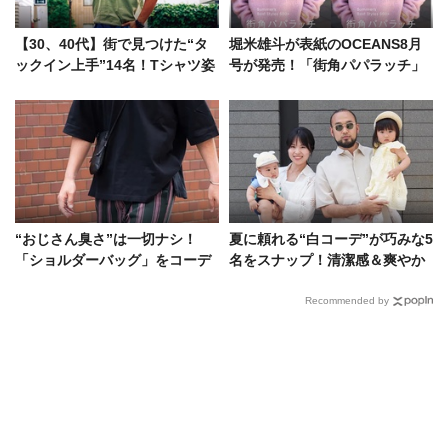
【30、40代】街で見つけた“タ
堀米雄斗が表紙のOCEANS8月
ックイン上手”14名！Tシャツ姿
号が発売！「街角パパラッチ」
が一気にサマになるテク
特集にはフットボールアワーも
登場
“おじさん臭さ”は一切ナシ！
夏に頼れる“白コーデ”が巧みな5
「ショルダーバッグ」をコーデ
名をスナップ！清潔感＆爽やか
に取り入れる秘訣をスナップで
さの正しい備え方とは
Recommended by