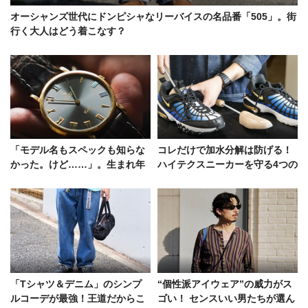
オーシャンズ世代にドンピシャなリーバイスの名品番「505」。街
行く大人はどう着こなす？
「モデル名もスペックも知らな
コレだけで加水分解は防げる！
かった。けど……」。生まれ年
ハイテクスニーカーを守る4つの
の「チェリーニ」でロレックス
マストアイテム
に開眼した話
「Tシャツ＆デニム」のシンプ
“個性派アイウェア”の威力がス
ルコーデが最強！王道だからこ
ゴい！ センスいい男たちが選ん