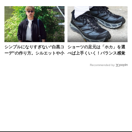
そ差がつく洒落コーデ5選
だブランドは？
シンプルになりすぎない“白黒コ
ショーツの足元は「ホカ」を選
ーデ”の作り方。シルエットや小
べば上手くいく！バランス感覚
物の工夫で無彩色でも存在感有
巧みな5人の着こなし術
り！
Recommended by