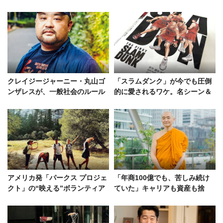
クレイジージャーニー・丸山ゴ
「スラムダンク」が今でも圧倒
ンザレスが、一般社会のルール
的に愛されるワケ。名シーン＆
が通じない現場で動じないワ
キャラクターの魅力から考察
ケ？
アメリカ発「パークス プロジェ
「年商100億でも、苦しみ続け
クト」の“映える”ボランティア
ていた」キャリアも資産も捨
の日本支部を直撃！
て、頭を丸めた元IT企業のCEO