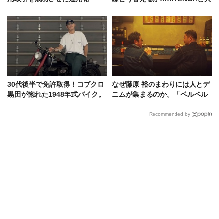
に考える3歳からの性教育
30代後半で免許取得！コブクロ
なぜ藤原 裕のまわりには人とデ
黒田が惚れた1948年式バイク。
ニムが集まるのか。「ベルベル
25周年の節目に語る趣味＆音楽
ジン」オーナーが証言！
愛
Recommended by