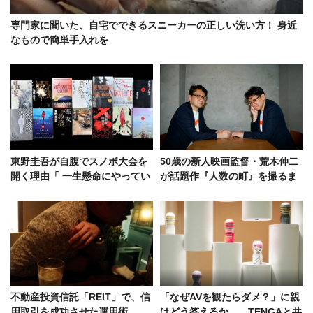
専門家に聞いた、自宅でできるスニーカーの正しい洗い方！ 身近
なもので簡単手入れを
東野圭吾が自腹でスノボ大会を
50歳の新人映画監督・荒木伸二
開く理由「 一生懸命にやってい
が話題作『人数の町』を撮るま
る人の励みになりたい」
で
不動産投資信託「REIT」で、信
「なぜAVを観たらダメ？」に親
用取引を成功させた運用術
はどう答えるか……TENGAと共