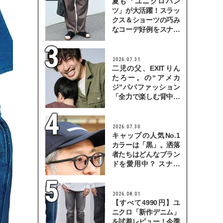
夏も「ユニクロパン
ツ」が大活躍！スラッ
クス＆ショーツの巧み
なコーデ好例をスナッ
プで
2026.07.31
二児の父、EXITりん
たろー。の“アメカ
ジ”パパファッション
「全力で楽しむ背中を
見せていきたい」
2026.07.30
キャップの人気No.1
カラーは「黒」。洒落
者たちはどんなブラン
ドを愛用中？ スナッ
プで検証！
2026.08.01
【すべて4990円】ユ
ニクロ「新作デニム」
を試着レビュー！今季