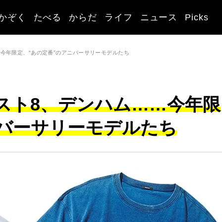
かぞく
たべる
からだ
ライフ
ニュース
Picks
……今年限定、“あの定番”のアニバーサリーモデルたち
ウエスト8、デンハム……今年限
ニバーサリーモデルたち