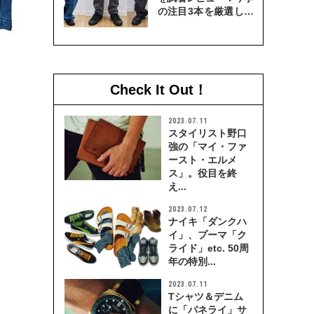
の注目3本を厳選して
穿き比べてみた
Check It Out！
2023.07.11
スタイリスト野口
強の「マイ・ファ
ースト・エルメ
ス」。役目を終
え...
2023.07.12
ナイキ「ダンクハ
イ」、プーマ「ク
ライド」etc. 50周
年の特別...
2023.07.11
Tシャツ＆デニム
に「パネライ」サ