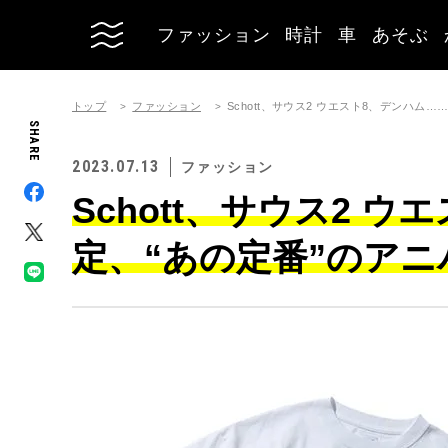
ファッション
時計
車
あそぶ
トップ
ファッション
Schott、サウス2 ウエスト8、デンハム
SHARE
2023.07.13
ファッション
Schott、サウス2 
定、“あの定番”のア