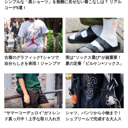
シンプルな「黒ショーツ」を無難に見せない着こなしは？ リアル
コーデ5選！
古着のグラフィックTシャツで
実は“ソックス選び”が超重要！
自分らしさを表現！ジャンプマ
夏の定番「ビルケン×ソックス」
ンやAC/DCにBLACK FLAGな
コーデのグッドサンプル
ど
“サマーコーデュロイ”がトレン
シャツ、パンツから小物まで！
ド真っ只中！上手な取り入れ方
シュプリームで完成する大人ス
をショーツも含めて解説
トリートの模範解答