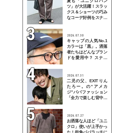
夏も「ユニクロパン
ツ」が大活躍！スラッ
クス＆ショーツの巧み
なコーデ好例をスナッ
プで
2026.07.30
キャップの人気No.1
カラーは「黒」。洒落
者たちはどんなブラン
ドを愛用中？ スナッ
プで検証！
2026.07.31
二児の父、EXITりん
たろー。の“アメカ
ジ”パパファッション
「全力で楽しむ背中を
見せていきたい」
2026.07.27
お洒落な人ほど「ユニ
クロ」使いが上手かっ
た！街角パパラッチに