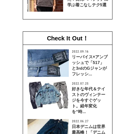
学ぶ着こなしテク5選
Check It Out！
2022.09.16
リーバイス×アンブ
ッシュで「517」
と3rdのGジャンが
フレッシ...
2022.07.25
好きな年代＆テイ
ストのヴィンテー
ジを今すぐゲッ
ト。経年変化
を“時...
2022.06.27
日本デニムは世界
最高峰！「デニム