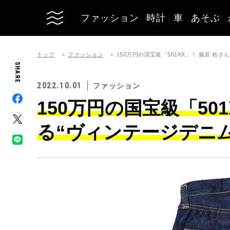
ファッション
時計
車
あそぶ
トップ
ファッション
150万円の国宝級「501XX」！ 藤原 裕
SHARE
2022.10.01
ファッション
150万円の国宝級「50
る“ヴィンテージデニ