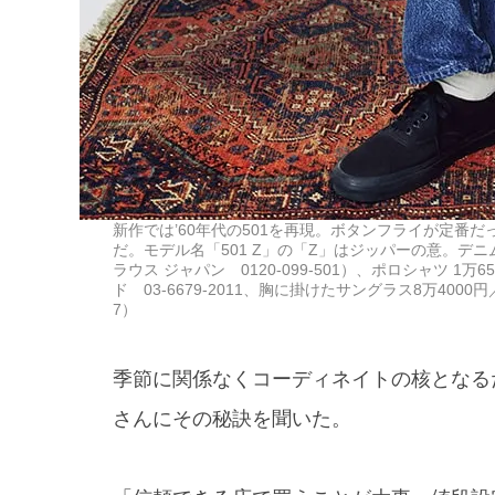
新作では’60年代の501を再現。ボタンフライが定番
だ。モデル名「501 Z」の「Z」はジッパーの意。デニ
ラウス ジャパン 0120-099-501）、ポロシャツ 1万6
ド 03-6679-2011、胸に掛けたサングラス8万400
7）
季節に関係なくコーディネイトの核となる
さんにその秘訣を聞いた。