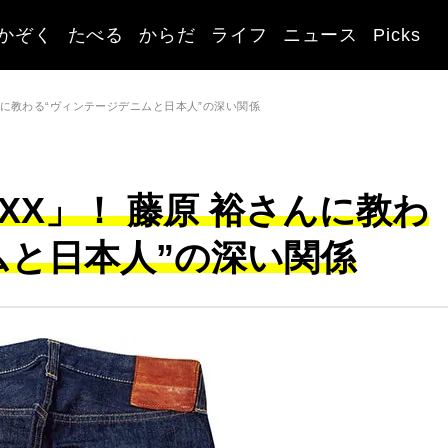
かぞく
たべる
からだ
ライフ
ニュース
Picks
さんに教わる“ヴィンテージデニムと日本人”の深い関係
1XX」！ 藤原 裕さんに教わ
ムと日本人”の深い関係