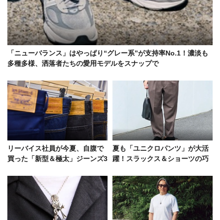
「ニューバランス」はやっぱり“グレー系”が支持率No.1！濃淡も
多種多様、洒落者たちの愛用モデルをスナップで
リーバイス社員が今夏、自腹で
夏も「ユニクロパンツ」が大活
買った「新型＆極太」ジーンズ3
躍！スラックス＆ショーツの巧
選！ポイントは“脱・定番ストレ
みなコーデ好例をスナップで
ート”