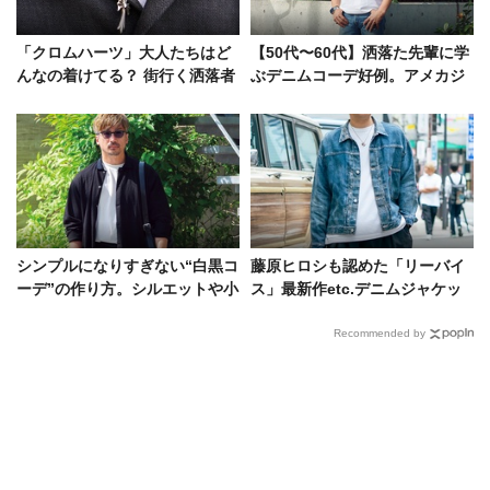
「クロムハーツ」大人たちはど
【50代〜60代】洒落た先輩に学
んなの着けてる？ 街行く洒落者
ぶデニムコーデ好例。アメカジ
の選びとコーデを大調査
黄金世代の貫禄に天晴れ！
シンプルになりすぎない“白黒コ
藤原ヒロシも認めた「リーバイ
ーデ”の作り方。シルエットや小
ス」最新作etc.デニムジャケッ
物の工夫で無彩色でも存在感有
トの達人たちをスナップで
り！
Recommended by