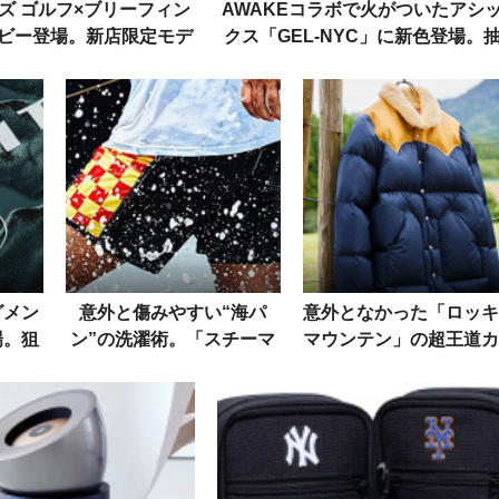
ズ ゴルフ×ブリーフィン
AWAKEコラボで火がついたアシ
ビー登場。新店限定モデ
クス「GEL-NYC」に新色登場。
は見逃し厳禁！
選でノベルティも！
グメン
意外と傷みやすい“海パ
意外となかった「ロッキ
場。狙
ン”の洗濯術。「スチーマ
マウンテン」の超王道カ
もしく
リー」の洗剤を使うとより
ーがカムバック。これこ
長持ち！
気が利く良別注なり