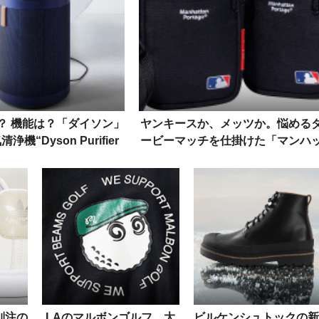
？ 機能は？「ダイソン」
ヤンキースか、メッツか。悩める
機“Dyson Purifier
ービーマッチを仕掛けた「マンハ
g+Quiet”を解説！
タンポーテージ」
別注の
LAのマルボンゴルフ、大
ビルケンシュトックの新