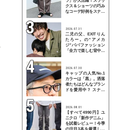
ツ」が大活躍！スラッ
クス＆ショーツの巧み
なコーデ好例をスナッ
プで
2026.07.31
二児の父、EXITりん
たろー。の“アメカ
ジ”パパファッション
「全力で楽しむ背中を
見せていきたい」
2026.07.30
キャップの人気No.1
カラーは「黒」。洒落
者たちはどんなブラン
ドを愛用中？ スナッ
プで検証！
2026.08.01
【すべて4990円】ユ
ニクロ「新作デニム」
を試着レビュー！今季
の注目3本を厳選して