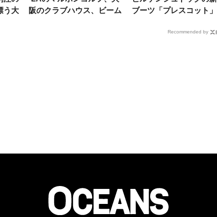
漂う大
阪のクラブハウス、ビーム
ブーツ「プレスコット」
なカラ
ス ゴルフ。3者コラボ品は
マッドガードや抜群の耐
Recommended by
り
限定イベントで手に入る！
性で外遊びにもいい