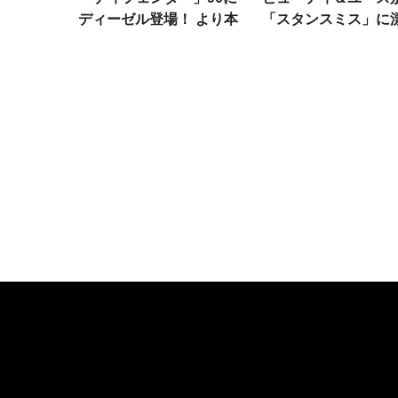
ディーゼル登場！ より本
「スタンスミス」に
格派の130も上陸！ 待って
人の品。魅力は絶妙
いた人、急げ
ーアレンジにあ