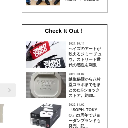
穿き比べてみた
Check It Out！
2021.10.11
ヘイズのアートが
映えるジミー チュ
ウ。ストリート世
代の感性を刺激...
2020.08.02
誕生秘話から八村
塁コラボまでをま
とめたGショック
ストア。約30...
2022.11.02
「SOPH. TOKY
O」23周年でジョ
ーダンブランドも
発売。記...