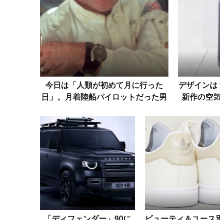
今日は「人類が初めて月に行った
デザインは
日」。月着陸船パイロットだった男
新作の空気清浄
と振り返るオメガ「スピードマスタ
Bi
ー」の偉業
「ディフェンダー」90に
ビューティ＆ユース