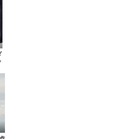
ダ
ッ
作