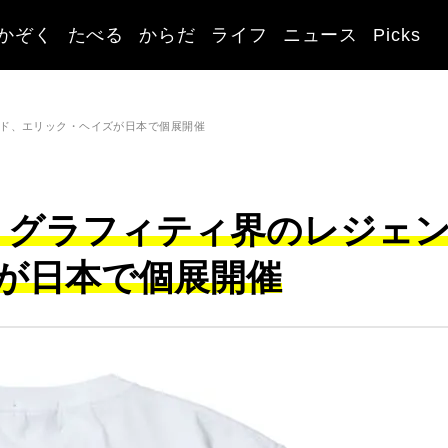
かぞく
たべる
からだ
ライフ
ニュース
Picks
ンド、エリック・ヘイズが日本で個展開催
場。グラフィティ界のレジェ
が日本で個展開催