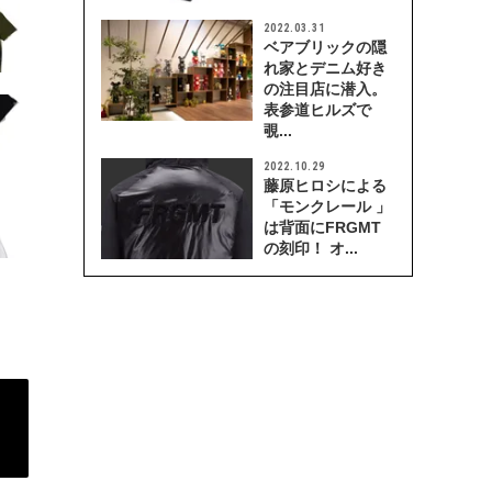
2022.03.31
ベアブリックの隠
れ家とデニム好き
の注目店に潜入。
表参道ヒルズで
覗...
2022.10.29
藤原ヒロシによる
「モンクレール 」
は背面にFRGMT
の刻印！ オ...