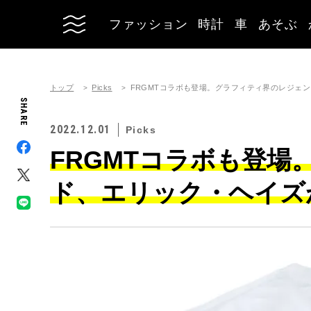
ファッション
時計
車
あそぶ
トップ
Picks
FRGMTコラボも登場。グラフィティ界のレジェ
SHARE
2022.12.01
Picks
FRGMTコラボも登
ド、エリック・ヘイズ