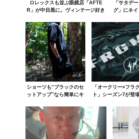
ロレックスも並ぶ眼鏡店「AFTE
「サタデー
R」が中目黒に。ヴィンテージ好き
グ」にネイ
は要注目！
ル
ショーツも“ブラックのセ
「オークリー×フラ
ットアップ”なら簡単にキ
ト」シーズン7が登
マる！グリップスワニー×
うはアイウェアか、
オレンジの別注作が登場
はパーカか