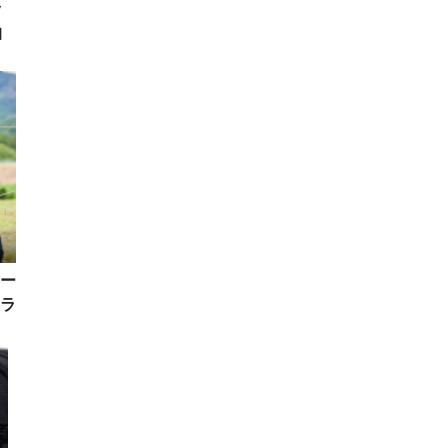
ッ
抽
ー
ラ
そ