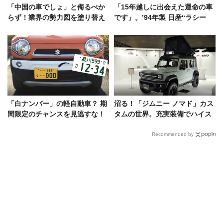
「中国の車でしょ」と侮るべか
「15年越しに出会えた運命の車
らず！業界の勢力図を塗り替え
です」。’94年製 日産“ラシー
るBYD シールの実力
ン”への愛を土佐兄弟・卓也が語
る
「白ナンバー」の軽自動車？ 期
沼る！「ジムニー ノマド」カス
間限定のチャンスを見逃すな！
タムの世界。充実装備でハイス
ペック化した注目の4台
Recommended by