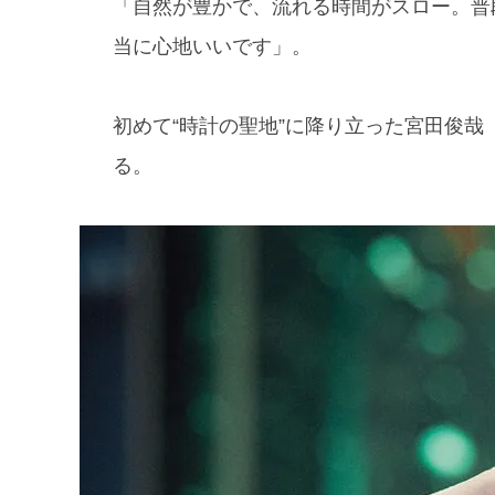
「自然が豊かで、流れる時間がスロー。普
当に心地いいです」。
初めて“時計の聖地”に降り立った宮田俊哉（K
る。