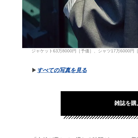
ジャケット63万8000円［予価］、シャツ17万6000円［
▶︎
すべての写真を見る
雑誌を購