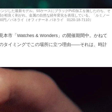
ンジした最新モデル。SSケースにブラックPVD加工を施したのち、そ
層が程良く剥がれ、金属の自然な経年変化を表現している。「ルミノー
00円／パネライ（オフィチーネ パネライ 0120-18-7110）
「Watches & Wonders」の開催期間中。かねて
のタイミングでこの場所に立つ理由——それは、時計