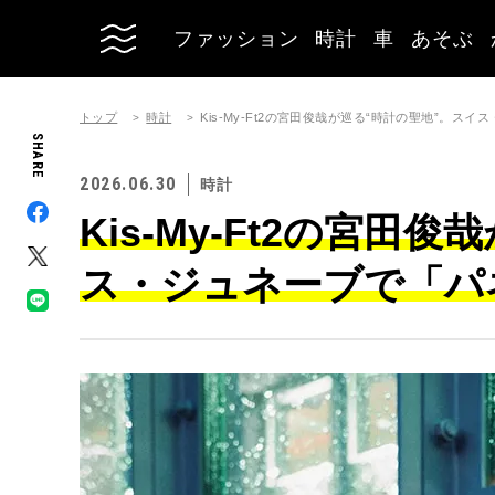
ファッション
時計
車
あそぶ
トップ
時計
Kis-My-Ft2の宮田俊哉が巡る“時計の聖地”。
SHARE
2026.06.30
時計
Kis-My-Ft2の宮田
ス・ジュネーブで「パ