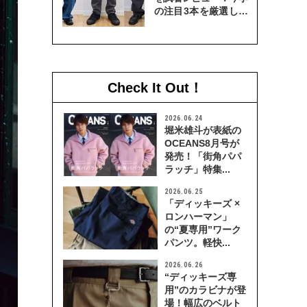
の注目3本を厳選して
穿き比べてみた
Check It Out！
2026.06.24
堀米雄斗が表紙の
OCEANS8月号が
発売！「街角パパ
ラッチ」特集...
2026.06.25
「ディッキーズ ×
ロンハーマン」
の“夏専用”ワーク
パンツ。軽快...
2026.06.26
“ディッキーズ専
用”のカラビナが登
場！幅広のベルト