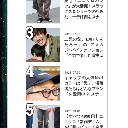
夏も「ユニクロパン
ツ」が大活躍！スラッ
クス＆ショーツの巧み
なコーデ好例をスナッ
プで
2026.07.31
二児の父、EXITりん
たろー。の“アメカ
ジ”パパファッション
「全力で楽しむ背中を
見せていきたい」
2026.07.30
キャップの人気No.1
カラーは「黒」。洒落
者たちはどんなブラン
ドを愛用中？ スナッ
プで検証！
2026.08.01
【すべて4990円】ユ
ニクロ「新作デニム」
を試着レビュー！今季