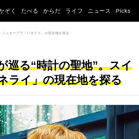
かぞく
たべる
からだ
ライフ
ニュース
Picks
スイス・ジュネーブで「パネライ」の現在地を探る
俊哉が巡る“時計の聖地”。スイ
ネライ」の現在地を探る