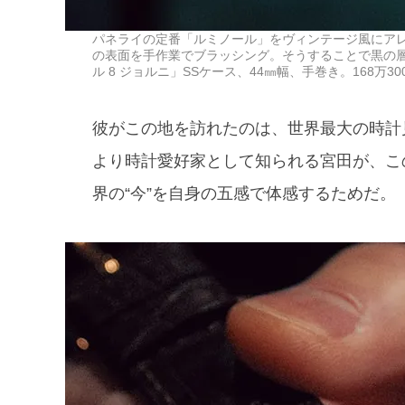
パネライの定番「ルミノール」をヴィンテージ風にアレ
の表面を手作業でブラッシング。そうすることで黒の
ル 8 ジョルニ」SSケース、44㎜幅、手巻き。168万30
彼がこの地を訪れたのは、世界最大の時計見本市
より時計愛好家として知られる宮田が、こ
界の“今”を自身の五感で体感するためだ。