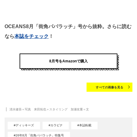
OCEANS8月「街角パパラッチ」号から抜粋。さらに読む
なら
本誌をチェック
！
8月号をAmazonで購入
すべての画像を見る
清水健吾＝写真 来田拓也＝スタイリング 加瀬友重＝文
#ディッキーズ
#カラビナ
#本誌転載
#26年8月「街角パパラッチ」特集号