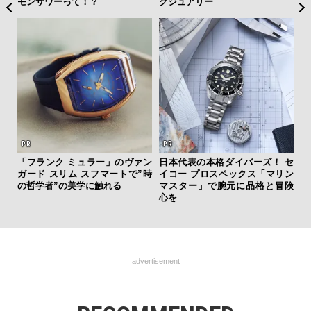
モンサワーって！？
グジュアリー
伝
「フランク ミュラー」のヴァン
日本代表の本格ダイバーズ！ セ
く
ガード スリム スフマートで”時
イコー プロスペックス「マリン
ン
の哲学者”の美学に触れる
マスター」で腕元に品格と冒険
心を
advertisement