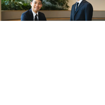
着用により疲労回復をサポートする「リカバリーウェ
ア」。大手アパレルメーカーや低価格ブランドも相次いで
参入し、その国内市場規模は2024年の約189億円から203
0年には約1,700億円へ拡大すると予測されている。（※
1）