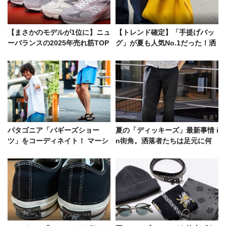
【まさかのモデルが1位に】ニュ
【トレンド確定】「手提げバッ
ーバランスの2025年売れ筋TOP
グ」が夏も人気No.1だった！洒
5を発表！新しくなった原宿店も
落者たちの愛用品は……
紹介
パタゴニア「バギーズショー
夏の「ディッキーズ」最新事情 i
ツ」をコーディネイト！ マーシ
n街角。洒落者たちは足元に何
ー激推しの1色とは？
を合わせている？