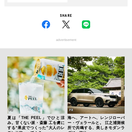
SHARE
advertisement
を左
夏は「THE PEEL」でひと涼
海へ、アートへ、レンジローバ
【限
いと研
み。甘くない派・斎藤 工を虜に
ー・ヴェラールと。 江之浦測候
亮
 Dr
する“果皮でつくった”大人のレ
所で共鳴する、美しきモダンラ
い、