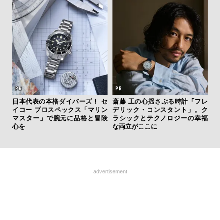
日本代表の本格ダイバーズ！ セ
斎藤 工の心揺さぶる時計「フレ
伝
イコー プロスペックス「マリン
デリック・コンスタント」。ク
く
マスター」で腕元に品格と冒険
ラシックとテクノロジーの幸福
ン
心を
な両立がここに
advertisement