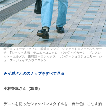
帽子＝フォーティセブン 眼鏡＝ジンズ ジャケット＝アーバンリサー
チ Tシャツ＝古着 デニム＝ユニクロ バッグ＝ビカーシ ブレスレ
ット＝エルメス 腕時計＝ロレックス リング＝ショロジュエリー シ
ューズ＝ジェイエムウエストン
▶︎小林さんのスナップをすべて見る
小林督幸さん（35歳）
デニムを使ったジャケパンスタイルを、自分色にこなす洒