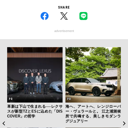
SHARE
advertisement
ァン
革新は下山で生まれる──レクサ
海へ、アートへ、レンジローバ
「
で”時
スが新型TZとESに込めた「DIS
ー・ヴェラールと。 江之浦測候
右す
COVER」の哲学
所で共鳴する、美しきモダンラ
究成
グジュアリー
y P