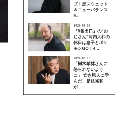
プ！黒スウェット
＆ニューバランス
9...
2026.06.06
『8番出口』の“お
じさん”河内大和の
休日は息子とポケ
モンGO！4...
2026.05.30
「樹木希林さんに
怒られないよう
に」 亡き恩人に学
んだ、是枝裕和
が...