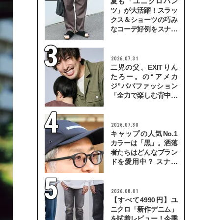
夏も「ユニクロパン
ツ」が大活躍！スラッ
クス＆ショーツの巧み
なコーデ好例をスナッ
プで
2026.07.31
二児の父、EXITりん
たろー。の“アメカ
ジ”パパファッション
「全力で楽しむ背中を
見せていきたい」
2026.07.30
キャップの人気No.1
カラーは「黒」。洒落
者たちはどんなブラン
ドを愛用中？ スナッ
プで検証！
2026.08.01
【すべて4990円】ユ
ニクロ「新作デニム」
を試着レビュー！今季