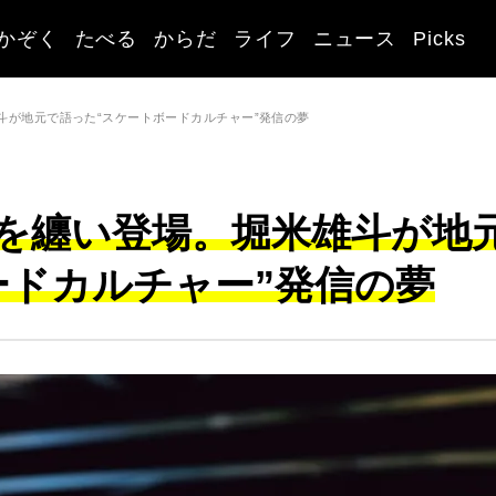
かぞく
たべる
からだ
ライフ
ニュース
Picks
斗が地元で語った“スケートボードカルチャー”発信の夢
を纏い登場。堀米雄斗が地
ードカルチャー”発信の夢