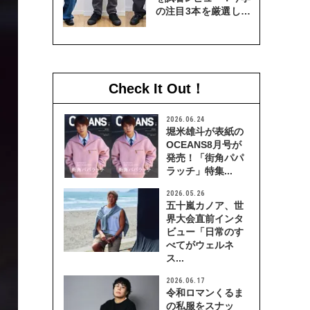
の注目3本を厳選して
穿き比べてみた
Check It Out！
2026.06.24
堀米雄斗が表紙の
OCEANS8月号が
発売！「街角パパ
ラッチ」特集...
2026.05.26
五十嵐カノア、世
界大会直前インタ
ビュー「日常のす
べてがウェルネ
ス...
2026.06.17
令和ロマンくるま
の私服をスナッ