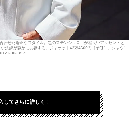
を合わせた端正なスタイル。黒のステンシルロゴが程良いアクセントと
洗練が静かに共存する。ジャケット42万4600円［予価］、シャツ1
0-00-1854
入してさらに詳しく！