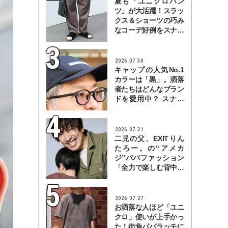
夏も「ユニクロパン
ツ」が大活躍！スラッ
クス＆ショーツの巧み
なコーデ好例をスナッ
プで
2026.07.30
キャップの人気No.1
カラーは「黒」。洒落
者たちはどんなブラン
ドを愛用中？ スナッ
プで検証！
2026.07.31
二児の父、EXITりん
たろー。の“アメカ
ジ”パパファッション
「全力で楽しむ背中を
見せていきたい」
2026.07.27
お洒落な人ほど「ユニ
クロ」使いが上手かっ
た！街角パパラッチに