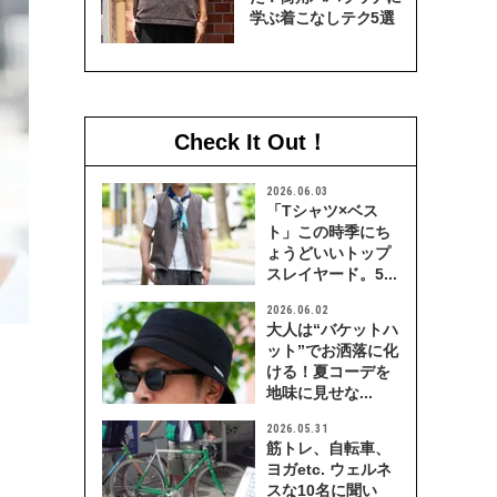
学ぶ着こなしテク5選
Check It Out！
2026.06.03
「Tシャツ×ベス
ト」この時季にち
ょうどいいトップ
スレイヤード。5...
2026.06.02
大人は“バケットハ
ット”でお洒落に化
ける！夏コーデを
地味に見せな...
2026.05.31
筋トレ、自転車、
ヨガetc. ウェルネ
スな10名に聞い