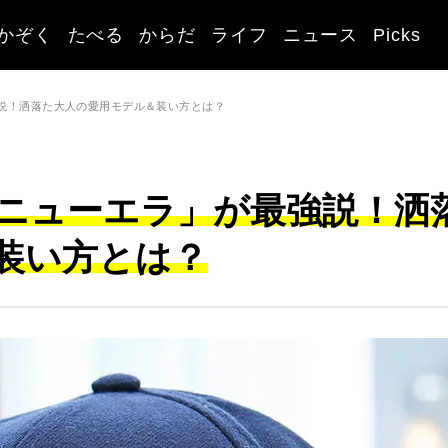
かぞく
たべる
からだ
ライフ
ニュース
Picks
説！洒落た大人の愛用モデル＆装い方とは？
ニューエラ」が最強説！洒
装い方とは？