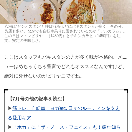
八潮は“ヤシオスタン”と呼ばれるほどにパキスタン人が多く、その分、
良店も多い。なかでも自転車乗りに愛されているのが「アルカラム」。
この日はマトンビリヤニ（1450円）とチキンカラヒ（1450円）を注
文。安定の美味しさ。
ここはスタッフもパキスタンの方が多く味が本格的。メニ
ューはめちゃくちゃ豊富でどれもオススメなんですけど、
絶対に外せないのがビリヤニですね。
【7月号の他の記事を読む】
▶︎
筋トレ、自転車、ヨガetc. 日々のルーティンを支え
る愛用ギア
▶︎
「ホカ」に「ザ・ノース・フェイス」も！疲れ知ら