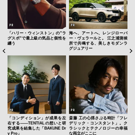
ローバ
「フランク ミュラー」のヴァン
“スワロフスキー クリエイテッド
夏
浦測候
ガード スリム スフマートで”時
ダイヤモンズ コレクション”が証
み
ダンラ
の哲学者”の美学に触れる
明！ ラボ発「未来のダイヤ」の
す
本質
モ
「フレ
伝
」。ク
く
の幸福
ン