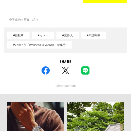
金子恵治＝写真・語り
#自転車
#カレー
#業界人
#本誌転載
#26年7月「Wellness is Wealth」特集号
SHARE
advertisement