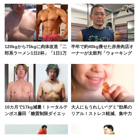
120kgから75kgに肉体改造「二
半年で約40kg痩せた赤身肉店オ
郎系ラーメン1日2杯」「1日1万
ーナーが太鼓判「ウォーキング
カロリー超」だった男の軌跡
は効果てきめんです！」
10カ月で17kg減量！トータルテ
大人にもうれしい“グミ”効果の
ンボス藤田「糖質制限ダイエッ
リアル！ストレス軽減、集中力
トは失敗、成功の秘訣は……」
アップ、口臭予防etc.