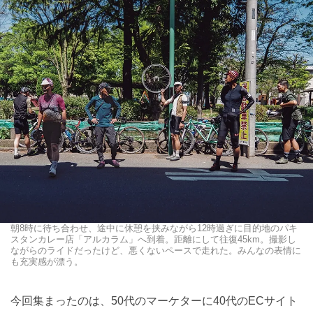
朝8時に待ち合わせ、途中に休憩を挟みながら12時過ぎに目的地のパキ
スタンカレー店「アルカラム」へ到着。距離にして往復45km。撮影し
ながらのライドだったけど、悪くないペースで走れた。みんなの表情に
も充実感が漂う。
今回集まったのは、50代のマーケターに40代のECサイト