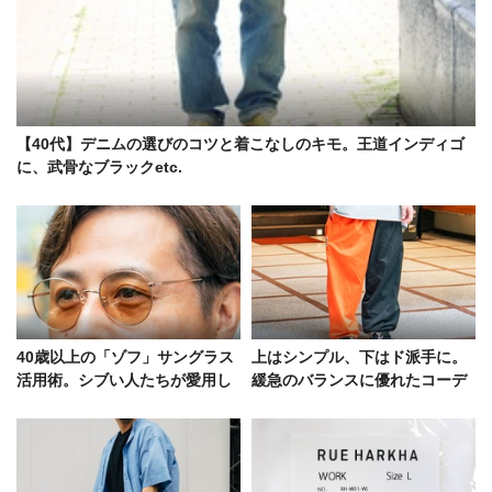
【40代】デニムの選びのコツと着こなしのキモ。王道インディゴ
に、武骨なブラックetc.
40歳以上の「ゾフ」サングラス
上はシンプル、下はド派手に。
活用術。シブい人たちが愛用し
緩急のバランスに優れたコーデ
ていたモデルを拝見
好例5選をスナップで