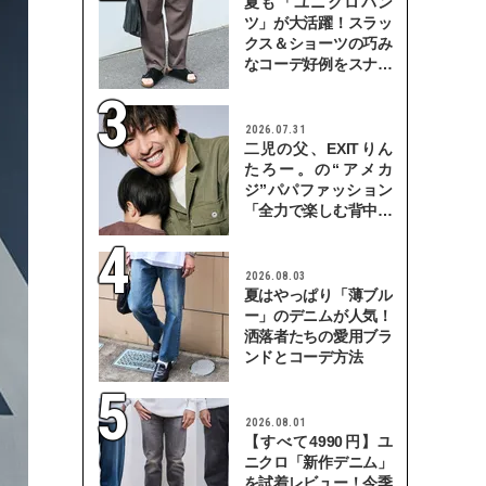
夏も「ユニクロパン
ツ」が大活躍！スラッ
クス＆ショーツの巧み
なコーデ好例をスナッ
プで
2026.07.31
二児の父、EXITりん
たろー。の“アメカ
ジ”パパファッション
「全力で楽しむ背中を
見せていきたい」
2026.08.03
夏はやっぱり「薄ブル
ー」のデニムが人気！
洒落者たちの愛用ブラ
ンドとコーデ方法
2026.08.01
【すべて4990円】ユ
ニクロ「新作デニム」
を試着レビュー！今季