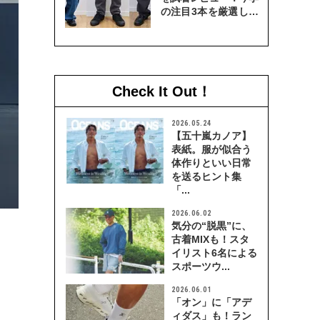
の注目3本を厳選して
穿き比べてみた
Check It Out！
2026.05.24
【五十嵐カノア】
表紙。服が似合う
体作りといい日常
を送るヒント集
「...
2026.06.02
気分の“脱黒”に、
古着MIXも！スタ
イリスト6名による
スポーツウ...
2026.06.01
「オン」に「アデ
ィダス」も！ラン