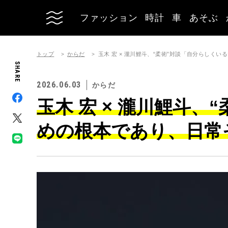
ファッション
時計
車
あそぶ
トップ
からだ
玉木 宏 × 瀧川鯉斗、“柔術”対談「自分らしく
SHARE
2026.06.03
からだ
玉木 宏 × 瀧川鯉斗
めの根本であり、日常