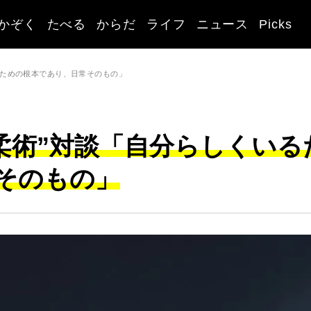
かぞく
たべる
からだ
ライフ
ニュース
Picks
いるための根本であり、日常そのもの」
、“柔術”対談「自分らしくいる
そのもの」