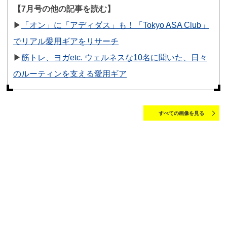
【7月号の他の記事を読む】
▶︎
「オン」に「アディダス」も！「Tokyo ASA Club」
でリアル愛用ギアをリサーチ
▶︎
筋トレ、ヨガetc. ウェルネスな10名に聞いた、日々
のルーティンを支える愛用ギア
すべての画像を見る