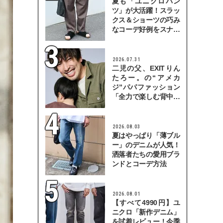
夏も「ユニクロパン
ツ」が大活躍！スラッ
クス＆ショーツの巧み
なコーデ好例をスナッ
プで
2026.07.31
二児の父、EXITりん
たろー。の“アメカ
ジ”パパファッション
「全力で楽しむ背中を
見せていきたい」
2026.08.03
夏はやっぱり「薄ブル
ー」のデニムが人気！
洒落者たちの愛用ブラ
ンドとコーデ方法
2026.08.01
【すべて4990円】ユ
ニクロ「新作デニム」
を試着レビュー！今季