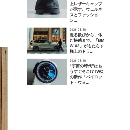
上レザーキャップ
が示す、ウェルネ
スとファッショ
ン...
2026.05.28
走る歓びから、休
む快感まで。「BM
W X3」がもたらす
極上のドラ...
2026.05.28
“宇宙の時代”はも
うすぐそこ!? IWC
の新作「パイロッ
ト・ウォ...