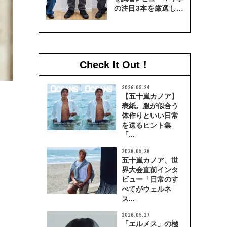
の注目3本を厳選して
穿き比べてみた
Check It Out！
2026.05.24
【五十嵐カノア】
表紙。服が似合う
体作りといい日常
を送るヒント集
「...
2026.05.26
五十嵐カノア、世
界大会直前インタ
ビュー「日常のす
べてがウェルネ
ス...
2026.05.27
「エルメス」の極