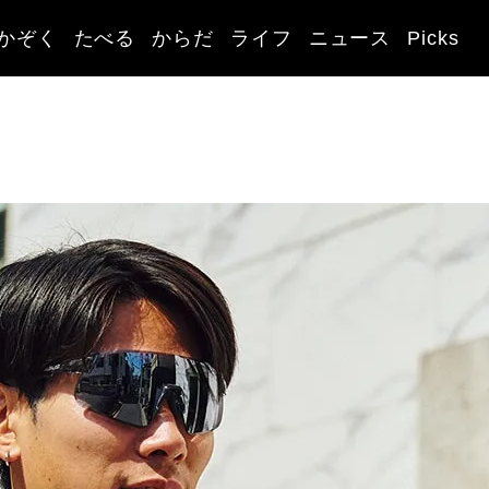
かぞく
たべる
からだ
ライフ
ニュース
Picks