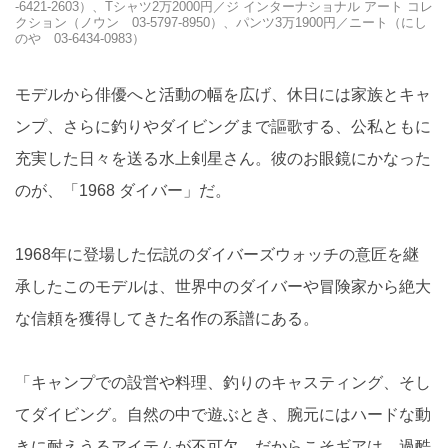
-6421-2603）、Tシャツ2万2000円／ジ インターナショナル アート コレ
クション（ノウン 03-5797-8950）、パンツ3万1900円／ニート（にし
のや 03-6434-0983）
モデルから俳優へと活動の幅を広げ、休日には家族とキャ
ンプ、さらに釣りやダイビングまで謳歌する、公私ともに
充実した日々を送る水上剣星さん。彼のお眼鏡にかなった
のが、「1968 ダイバー」だ。
1968年に登場した伝説のダイバーズウォッチの意匠を継
承したこのモデルは、世界中のダイバーや冒険家から絶大
な信頼を獲得してきた名作の系譜にある。
「キャンプでの設営や料理、釣りのキャスティング、そし
てダイビング。自然の中で遊ぶとき、腕元にはハードな動
きに耐えうるアイテムが不可欠。だからこそギアは、過酷