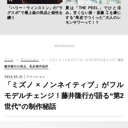
を左
いと研
「ハリー・ウィンストン」の”ラ
夏は「THE PEEL」でひと涼
海
 Dr
グスポ”で最上級の気品と個性を
み。甘くない派・斎藤 工を虜に
ー
纏う
する“果皮でつくった”大人のレ
所
モンサワーって！？
グ
advertisement
トップ
ファッション
「ミズノ × ノンネイティブ」がフルモデルチェンジ！藤井隆
藤井隆行の視点。私的傑作批評
2026.05.21
ファッション
「ミズノ × ノンネイティブ」がフル
モデルチェンジ！藤井隆行が語る“第2
世代”の制作秘話