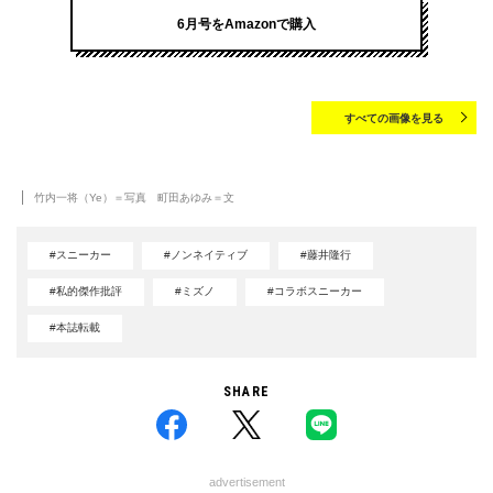
6月号をAmazonで購入
すべての画像を見る
竹内一将（Ye）＝写真 町田あゆみ＝文
#スニーカー
#ノンネイティブ
#藤井隆行
#私的傑作批評
#ミズノ
#コラボスニーカー
#本誌転載
SHARE
advertisement