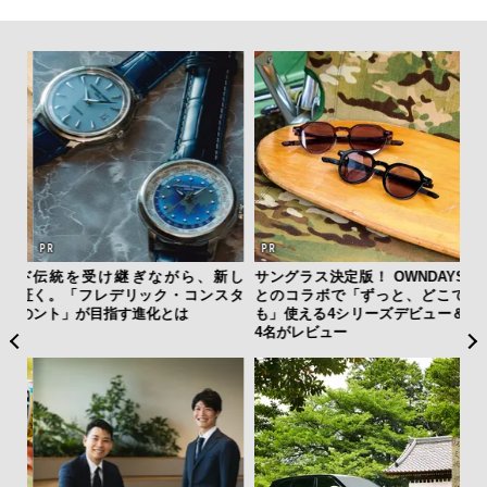
テッド
伝統を受け継ぎながら、新し
サングラス決定版！ OWNDAYS
【
”が証
く。「フレデリック・コンスタ
とのコラボで「ずっと、どこで
テ
」の
ント」が目指す進化とは
も」使える4シリーズデビュー＆
ォ
4名がレビュー
店