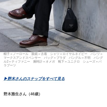
帽子＝ノーロール 眼鏡＝古着 シャツ＝ロイヤルネイビー パンツ＝
マークスアンドスペンサー バッグ＝プラダ バングル＝不明 バング
ル2＝ティファニー 腕時計＝オメガ 靴下＝ユニクロ シューズ＝パ
ラブーツ
▶野木さんのスナップをすべて見る
野木雅生さん（46歳）