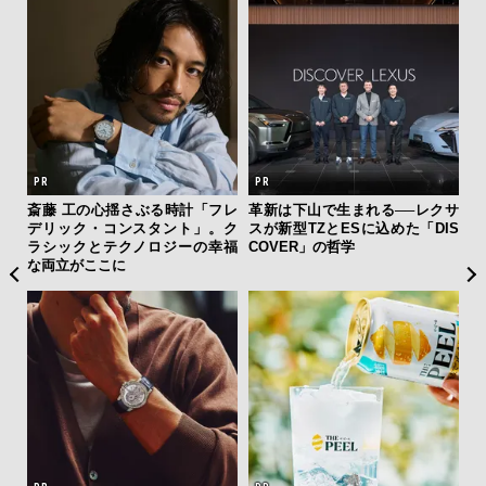
新し
斎藤 工の心揺さぶる時計「フレ
革新は下山で生まれる──レクサ
サン
スタ
デリック・コンスタント」。ク
スが新型TZとESに込めた「DIS
と
ラシックとテクノロジーの幸福
COVER」の哲学
も
な両立がここに
4名