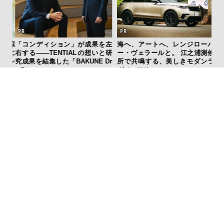
ひと涼
「コンディション」が成果を左
海へ、アートへ、レンジローバ
「
虜に
右する——TENTIALの想いと研
ー・ヴェラールと。 江之浦測候
グ
のレ
究成果を結集した「BAKUNE Dr
所で共鳴する、美しきモダンラ
纏
y Pro」
グジュアリー
advertisement