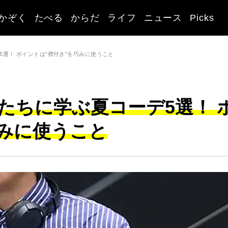
かぞく
たべる
からだ
ライフ
ニュース
Picks
5選！ ポイントは“襟付き”を巧みに使うこと
輩たちに学ぶ夏コーデ5選！ 
巧みに使うこと