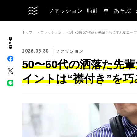
ファッション
時計
車
あそぶ
トップ
ファッション
50〜60代の洒落た先輩たちに学ぶ夏コーデ
SHARE
2026.05.30
ファッション
50〜60代の洒落た先
イントは“襟付き”を