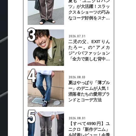
夏も「ユニクロパン
ツ」が大活躍！スラッ
クス＆ショーツの巧み
なコーデ好例をスナッ
プで
2026.07.31
二児の父、EXITりん
たろー。の“アメカ
ジ”パパファッション
「全力で楽しむ背中を
見せていきたい」
2026.08.03
夏はやっぱり「薄ブル
ー」のデニムが人気！
洒落者たちの愛用ブラ
ンドとコーデ方法
2026.08.01
【すべて4990円】ユ
ニクロ「新作デニム」
を試着レビュー！今季