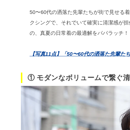
50〜60代の洒落た先輩たちが街で見せる
クシングで、それでいて確実に清潔感が担
の、真夏の日常着の最適解をパパラッチ！
【写真11点】「50〜60代の洒落た先輩
① モダンなボリュームで繋ぐ