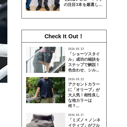
の注目3本を厳選して
穿き比べてみた
Check It Out！
2026.05.22
「ショーツスタイ
ル」成功の秘訣を
スナップで解説！
色合わせ、シル...
2026.05.22
アクセントカラー
に「オリーブ」が
大人気！相性良し
な他カラーは
何？...
2026.05.21
「ミズノ × ノンネ
イティブ」がフル