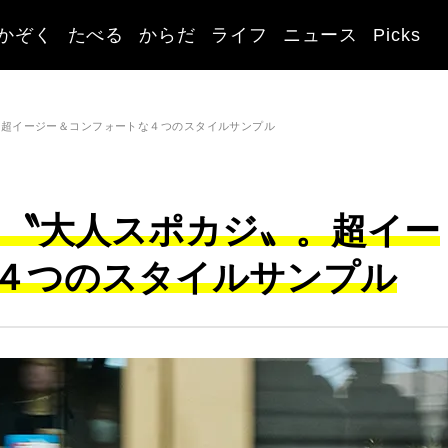
かぞく
たべる
からだ
ライフ
ニュース
Picks
〟。超イージー＆コンフォートな４つのスタイルサンプル
作る〝大人スポカジ〟。超イー
４つのスタイルサンプル