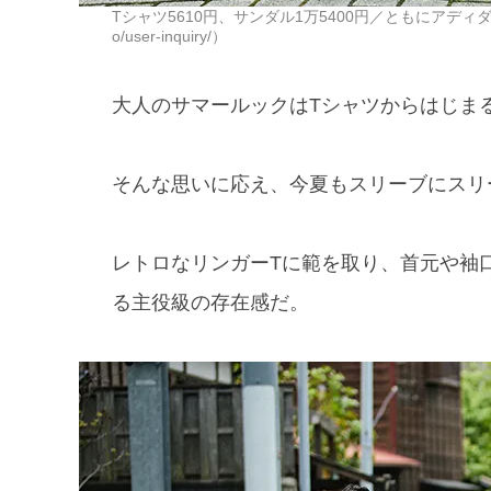
Tシャツ5610円、サンダル1万5400円／ともにアディダス（スーパー
o/user-inquiry/）
大人のサマールックはTシャツからはじま
そんな思いに応え、今夏もスリーブにスリ
レトロなリンガーTに範を取り、首元や袖
る主役級の存在感だ。