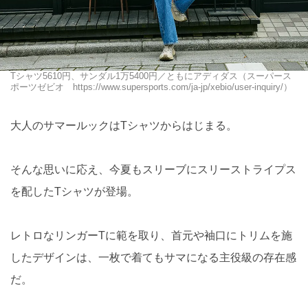
Tシャツ5610円、サンダル1万5400円／ともにアディダス（スーパース
ポーツゼビオ https://www.supersports.com/ja-jp/xebio/user-inquiry/）
大人のサマールックはTシャツからはじまる。
そんな思いに応え、今夏もスリーブにスリーストライプス
を配したTシャツが登場。
レトロなリンガーTに範を取り、首元や袖口にトリムを施
したデザインは、一枚で着てもサマになる主役級の存在感
だ。