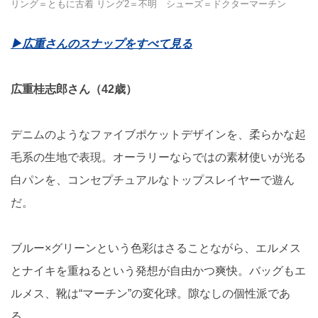
リング＝ともに古着 リング2＝不明 シューズ＝ドクターマーチン
▶︎広重さんのスナップをすべて見る
広重桂志郎さん（42歳）
デニムのようなファイブポケットデザインを、柔らかな起
毛系の生地で表現。オーラリーならではの素材使いが光る
白パンを、コンセプチュアルなトップスレイヤーで遊ん
だ。
ブルー×グリーンという色彩はさることながら、エルメス
とナイキを重ねるという発想が自由かつ爽快。バッグもエ
ルメス、靴は“マーチン”の変化球。隙なしの個性派であ
る。