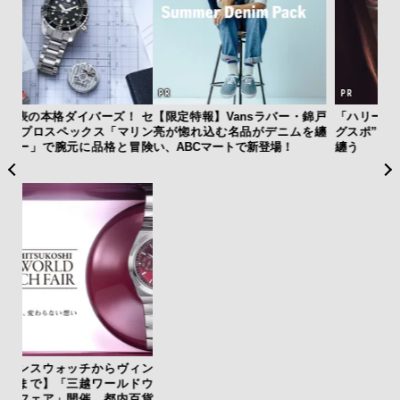
 セ
【限定特報】Vansラバー・錦戸
「ハリー・ウィンストン」の”ラ
夏は
リン
亮が惚れ込む名品がデニムを纏
グスポ”で最上級の気品と個性を
み
冒険
い、ABCマートで新登場！
纏う
す
モ
ィン
革
ドウ
スが
百貨
CO