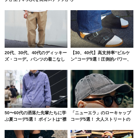
20代、30代、40代のディッキー
【30、40代】高支持率“ビルケ
ズ・コーデ。パンツの着こなし
ン”コーデ9選！圧倒的パワー、
術を8名のスナップで
大谷のホームラン級の男たち
50〜60代の洒落た先輩たちに学
「ニューエラ」のローキャップ
ぶ夏コーデ5選！ ポイントは“襟
コーデ5選！ 大人ストリートの
付き”を巧みに使うこと
正解は“浅め”にあり