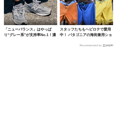
「ニューバランス」はやっぱ
スタッフたちもヘビロテで愛用
り“グレー系”が支持率No.1！濃
中！ パタゴニアの海街兼用ショ
淡も多種多様、洒落者たちの愛
ーツ、キャップetc……
用モデルをスナップで
Recommended by